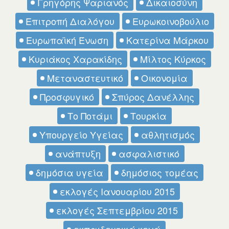
Γρηγόρης Ψαριανός
Δικαιοσύνη
Επιτροπή Διαλόγου
Ευρωκοινοβούλιο
Ευρωπαϊκή Ένωση
Κατερίνα Μάρκου
Κυριάκος Χαρακίδης
Μίλτος Κύρκος
Μεταναστευτικό
Οικονομία
Προσφυγικό
Σπύρος Δανέλλης
Το Ποτάμι
Τουρκία
Υπουργείο Υγείας
αθλητισμός
ανάπτυξη
ασφαλιστικό
δημόσια υγεία
δημόσιος τομέας
εκλογές Ιανουαρίου 2015
εκλογές Σεπτεμβρίου 2015
εκπαιδευτικά κενά