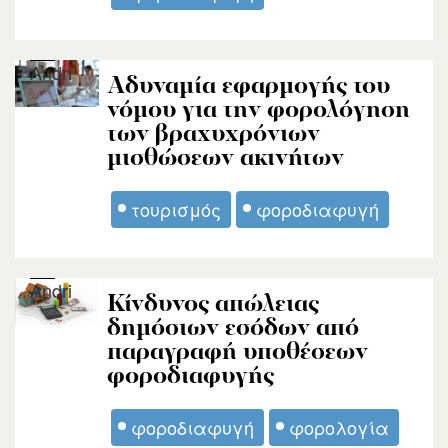
Andri
Αδυναμία εφαρμογής του
νόμου για την φορολόγηση
των βραχυχρόνιων
μισθώσεων ακινήτων
τουρισμός
φοροδιαφυγή
Andri
Κίνδυνος απώλειας
δημόσιων εσόδων από
παραγραφή υποθέσεων
φοροδιαφυγής
φοροδιαφυγή
φορολογία