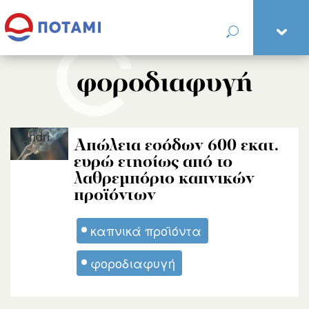
φοροδιαφυγή
Andri
Απώλεια εσόδων 600 εκατ.
ευρώ ετησίως από το
λαθρεμπόριο καπνικών
προϊόντων
καπνικά προϊόντα
φοροδιαφυγή