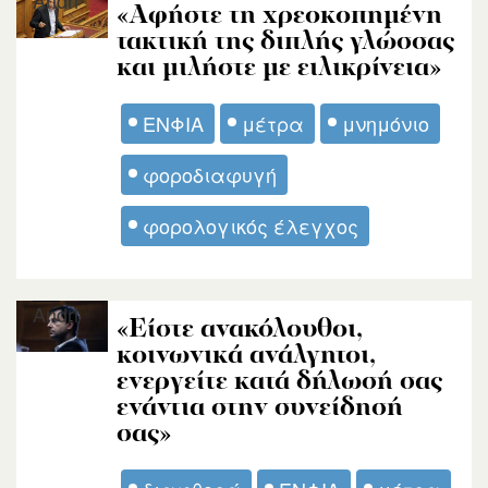
«Αφήστε τη χρεοκοπημένη
τακτική της διπλής γλώσσας
και μιλήστε με ειλικρίνεια»
ΕΝΦΙΑ
μέτρα
μνημόνιο
φοροδιαφυγή
φορολογικός έλεγχος
Andri
«Είστε ανακόλουθοι,
κοινωνικά ανάλγητοι,
ενεργείτε κατά δήλωσή σας
ενάντια στην συνείδησή
σας»