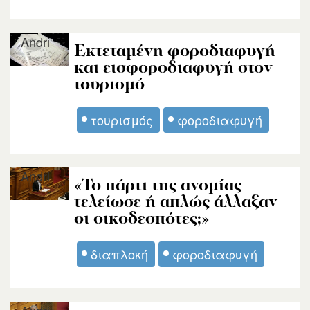
Andri
Εκτεταμένη φοροδιαφυγή
και εισφοροδιαφυγή στον
τουρισμό
τουρισμός
φοροδιαφυγή
Andri
«Το πάρτι της ανομίας
τελείωσε ή απλώς άλλαξαν
οι οικοδεσπότες;»
διαπλοκή
φοροδιαφυγή
Andri