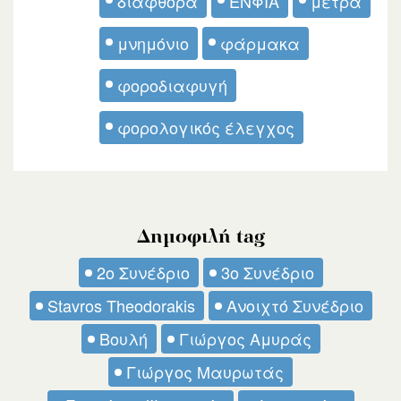
διαφθορά
ΕΝΦΙΑ
μέτρα
μνημόνιο
φάρμακα
φοροδιαφυγή
φορολογικός έλεγχος
Δημοφιλή tag
2ο Συνέδριο
3ο Συνέδριο
Stavros Theodorakis
Ανοιχτό Συνέδριο
Βουλή
Γιώργος Αμυράς
Γιώργος Μαυρωτάς