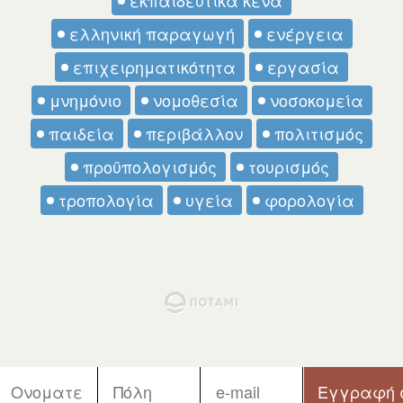
ελληνική παραγωγή
ενέργεια
επιχειρηματικότητα
εργασία
μνημόνιο
νομοθεσία
νοσοκομεία
παιδεία
περιβάλλον
πολιτισμός
προϋπολογισμός
τουρισμός
τροπολογία
υγεία
φορολογία