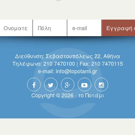
Διεύθυνση: Σεβαστουπόλεως 22, Αθήνα
Τηλέφωνο: 210 7470100 | Fax: 210 7470115
e-mail:
info@topotami.gr
Copyright © 2026 · τo Πoτάμι