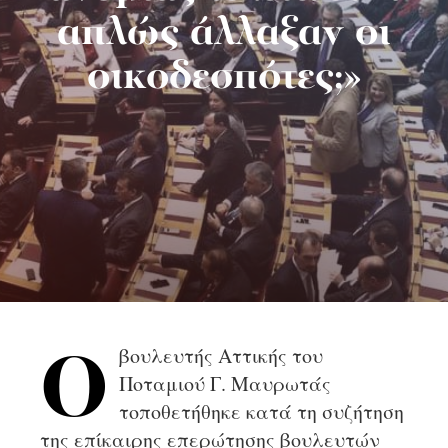
απλώς άλλαξαν οι
οικοδεσπότες;»
βουλευτής Αττικής του
Ο
Ποταμιού Γ. Μαυρωτάς
τοποθετήθηκε κατά τη συζήτηση
της επίκαιρης επερώτησης βουλευτών