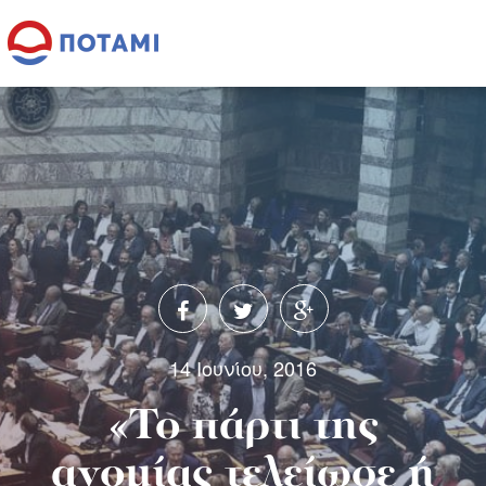
14 Ιουνίου, 2016
«Το πάρτι της
ανομίας τελείωσε ή