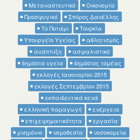
Μεταναστευτικό
Οικονομία
Προσφυγικό
Σπύρος Δανέλλης
Το Ποτάμι
Τουρκία
Υπουργείο Υγείας
αθλητισμός
ανάπτυξη
ασφαλιστικό
δημόσια υγεία
δημόσιος τομέας
εκλογές Ιανουαρίου 2015
εκλογές Σεπτεμβρίου 2015
εκπαιδευτικά κενά
ελληνική παραγωγή
ενέργεια
επιχειρηματικότητα
εργασία
μνημόνιο
νομοθεσία
νοσοκομεία