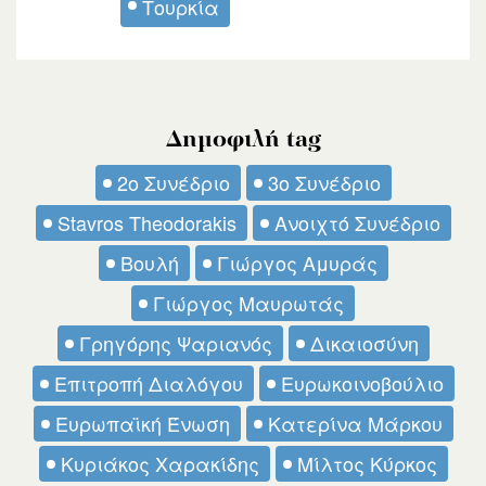
Τουρκία
Δημοφιλή tag
2ο Συνέδριο
3ο Συνέδριο
Stavros Theodorakis
Ανοιχτό Συνέδριο
Βουλή
Γιώργος Αμυράς
Γιώργος Μαυρωτάς
Γρηγόρης Ψαριανός
Δικαιοσύνη
Επιτροπή Διαλόγου
Ευρωκοινοβούλιο
Ευρωπαϊκή Ένωση
Κατερίνα Μάρκου
Κυριάκος Χαρακίδης
Μίλτος Κύρκος