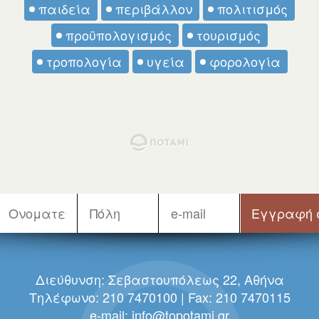
παιδεία
περιβάλλον
πολιτισμός
προϋπολογισμός
τουρισμός
τροπολογία
υγεία
φορολογία
Διεύθυνση: Σεβαστουπόλεως 22, Αθήνα
Τηλέφωνο: 210 7470100 | Fax: 210 7470115
e-mail:
info@topotami.gr