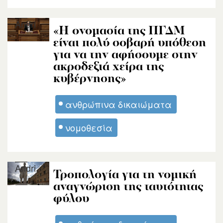
Andri
«Η ονομασία της ΠΓΔΜ
είναι πολύ σοβαρή υπόθεση
για να την αφήσουμε στην
ακροδεξιά χείρα της
κυβέρνησης»
ανθρώπινα δικαιώματα
νομοθεσία
Andri
Τροπολογία για τη νομική
αναγνώριση της ταυτότητας
φύλου