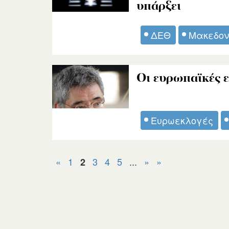
υπάρξει
ΔΕΘ
Μακεδον
Οι ευρωπαϊκές 
Ευρωεκλογές
«
1
3
4
5
...
»
»
2