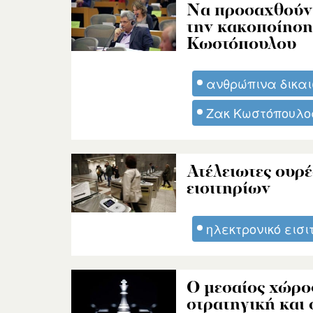
Να προσαχθούν 
την κακοποίηση 
Κωστόπουλου
ανθρώπινα δικα
Ζακ Κωστόπουλο
Ατέλειωτες ουρέ
εισιτηρίων
ηλεκτρονικό εισι
Ο μεσαίος χώρο
στρατηγική και 