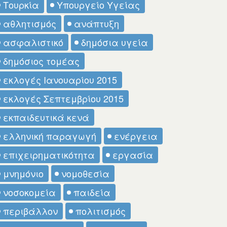
Τουρκία
Υπουργείο Υγείας
αθλητισμός
ανάπτυξη
ασφαλιστικό
δημόσια υγεία
δημόσιος τομέας
εκλογές Ιανουαρίου 2015
εκλογές Σεπτεμβρίου 2015
εκπαιδευτικά κενά
ελληνική παραγωγή
ενέργεια
επιχειρηματικότητα
εργασία
μνημόνιο
νομοθεσία
νοσοκομεία
παιδεία
περιβάλλον
πολιτισμός