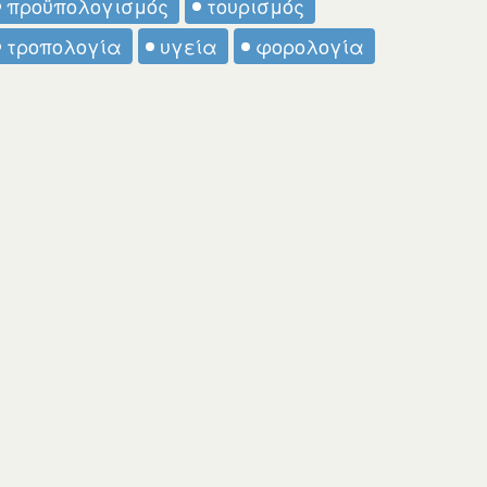
προϋπολογισμός
τουρισμός
τροπολογία
υγεία
φορολογία