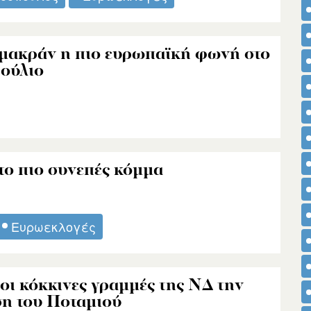
ι μακράν η πιο ευρωπαϊκή φωνή στο
βούλιο
 το πιο συνεπές κόμμα
Ευρωεκλογές
οι κόκκινες γραμμές της ΝΔ την
ση του Ποταμιού