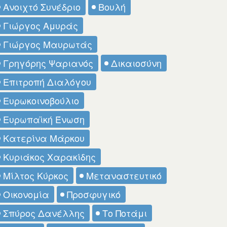
Ανοιχτό Συνέδριο
Βουλή
Γιώργος Αμυράς
Γιώργος Μαυρωτάς
Γρηγόρης Ψαριανός
Δικαιοσύνη
Επιτροπή Διαλόγου
Ευρωκοινοβούλιο
Ευρωπαϊκή Ένωση
Κατερίνα Μάρκου
Κυριάκος Χαρακίδης
Μίλτος Κύρκος
Μεταναστευτικό
Οικονομία
Προσφυγικό
Σπύρος Δανέλλης
Το Ποτάμι