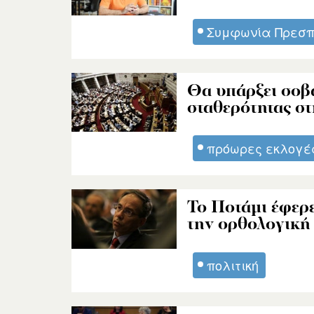
Συμφωνία Πρεσ
Θα υπάρξει σοβ
σταθερότητας σ
πρόωρες εκλογέ
Το Ποτάμι έφερε
την ορθολογική
πολιτική