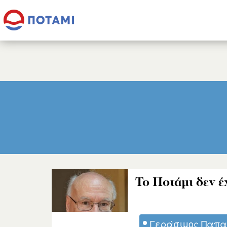
Το Ποτάμι δεν έ
Γεράσιμος Παπα