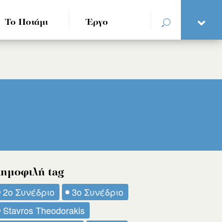
Το Ποτάμι
Έργο
ημοφιλή tag
2ο Συνέδριο
3ο Συνέδριο
Stavros Theodorakis