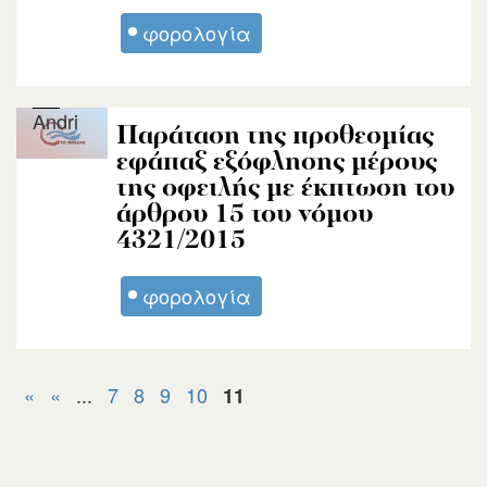
φορολογία
Andri
Παράταση της προθεσμίας
εφάπαξ εξόφλησης μέρους
της οφειλής με έκπτωση του
άρθρου 15 του νόμου
4321/2015
φορολογία
«
«
...
7
8
9
10
11