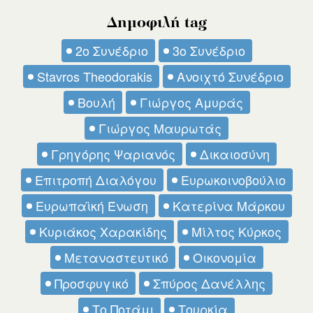
Δημοφιλή tag
2ο Συνέδριο
3ο Συνέδριο
Stavros Theodorakis
Ανοιχτό Συνέδριο
Βουλή
Γιώργος Αμυράς
Γιώργος Μαυρωτάς
Γρηγόρης Ψαριανός
Δικαιοσύνη
Επιτροπή Διαλόγου
Ευρωκοινοβούλιο
Ευρωπαϊκή Ένωση
Κατερίνα Μάρκου
Κυριάκος Χαρακίδης
Μίλτος Κύρκος
Μεταναστευτικό
Οικονομία
Προσφυγικό
Σπύρος Δανέλλης
Το Ποτάμι
Τουρκία