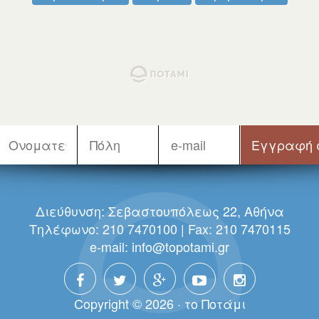
Διεύθυνση: Σεβαστουπόλεως 22, Αθήνα
Τηλέφωνο: 210 7470100 | Fax: 210 7470115
e-mail:
info@topotami.gr
Copyright © 2026 · τo Πoτάμι