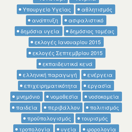
Υπουργείο Υγείας
αθλητισμός
ανάπτυξη
ασφαλιστικό
δημόσια υγεία
δημόσιος τομέας
εκλογές Ιανουαρίου 2015
εκλογές Σεπτεμβρίου 2015
εκπαιδευτικά κενά
ελληνική παραγωγή
ενέργεια
επιχειρηματικότητα
εργασία
μνημόνιο
νομοθεσία
νοσοκομεία
παιδεία
περιβάλλον
πολιτισμός
προϋπολογισμός
τουρισμός
τροπολογία
υγεία
φορολογία