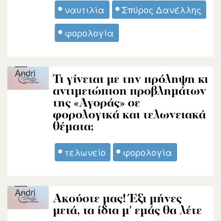
ναυτιλία
Σπύρος Δανέλλης
φορολογία
Andri
Τι γίνεται με την πρόληψη κι
αντιμετώπιση προβλημάτων
της «Αγοράς» σε
φορολογικά και τελωνειακά
θέματα;
τελωνείο
φορολογία
Andri
Ακούστε μας! Έξι μήνες
μετά, τα ίδια μ' εμάς θα λέτε