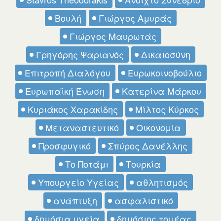
Βουλή
Γιώργος Αμυράς
Γιώργος Μαυρωτάς
Γρηγόρης Ψαριανός
Δικαιοσύνη
Επιτροπή Διαλόγου
Ευρωκοινοβούλιο
Ευρωπαϊκή Ένωση
Κατερίνα Μάρκου
Κυριάκος Χαρακίδης
Μίλτος Κύρκος
Μεταναστευτικό
Οικονομία
Προσφυγικό
Σπύρος Δανέλλης
Το Ποτάμι
Τουρκία
Υπουργείο Υγείας
αθλητισμός
ανάπτυξη
ασφαλιστικό
δημόσια υγεία
δημόσιος τομέας