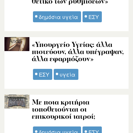
θετικό των ρυθμίσεων»
δημόσια υγεία
ΕΣΥ
Andri
«Υπουργείο Υγείας: άλλα
πιστεύουν, άλλα υπέγραψαν,
άλλα εφαρμόζουν»
ΕΣΥ
υγεία
Andri
Με ποια κριτήρια
τοποθετούνται οι
επικουρικοί ιατροί;
δημόσια υγεία
ΕΣΥ