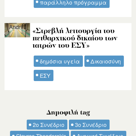
παράλληλο πρόγραμμα
Andri
«Στρεβλή λειτουργία του
πειθαρχικού δικαίου των
ιατρών του ΕΣΥ»
δημόσια υγεία
Δικαιοσύνη
ΕΣΥ
Δημοφιλή tag
2ο Συνέδριο
3ο Συνέδριο
Stavros Theodorakis
Ανοιχτό Συνέδριο