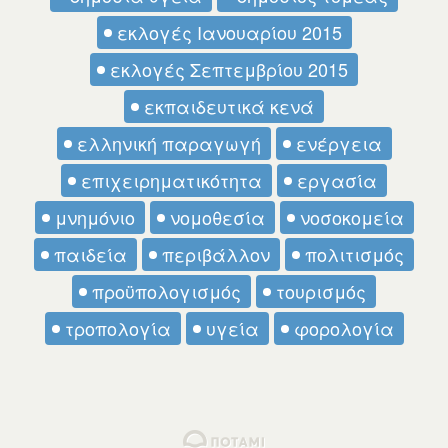
εκλογές Ιανουαρίου 2015
εκλογές Σεπτεμβρίου 2015
εκπαιδευτικά κενά
ελληνική παραγωγή
ενέργεια
επιχειρηματικότητα
εργασία
μνημόνιο
νομοθεσία
νοσοκομεία
παιδεία
περιβάλλον
πολιτισμός
προϋπολογισμός
τουρισμός
τροπολογία
υγεία
φορολογία