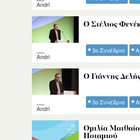
Andri
Ο Στέλιος Φενέκ
3ο Συνέδριο
Α
Andri
Ο Γιάννης Δελής
3ο Συνέδριο
Α
Andri
Ομιλία Ματθαίο
Ποταμιού