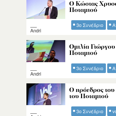
Ο Κώστας Χρυσό
Ποταμιού
3ο Συνέδριο
Α
Andri
Ομιλία Γιώργου
Ποταμιού
3ο Συνέδριο
Α
Andri
Ο πρόεδρος του 
του Ποταμιού
3ο Συνέδριο
v