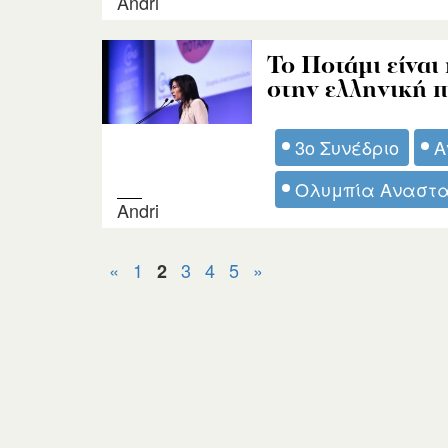
Andri
Το Ποτάμι είνα
στην ελληνική 
3ο Συνέδριο
Α
Ολυμπία Αναστ
Andri
«
1
3
4
5
»
2