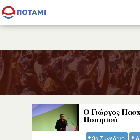
Ο Γιώργος Πασχ
Ποταμιού
3ο Συνέδριο
Α