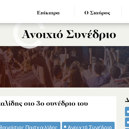
Επίκαιρα
Ο Σταύρος
Ανοιχτό Συνέδριο
Δ
αλίδης στο 3ο συνέδριο του
θανάσιος Πασχαλίδης
Ανοιχτό Συνέδριο