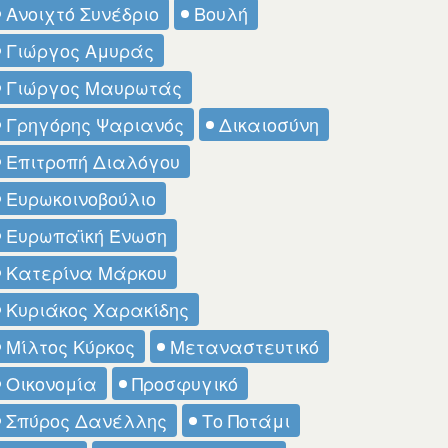
Ανοιχτό Συνέδριο
Βουλή
Γιώργος Αμυράς
Γιώργος Μαυρωτάς
Γρηγόρης Ψαριανός
Δικαιοσύνη
Επιτροπή Διαλόγου
Ευρωκοινοβούλιο
Ευρωπαϊκή Ένωση
Κατερίνα Μάρκου
Κυριάκος Χαρακίδης
Μίλτος Κύρκος
Μεταναστευτικό
Οικονομία
Προσφυγικό
Σπύρος Δανέλλης
Το Ποτάμι