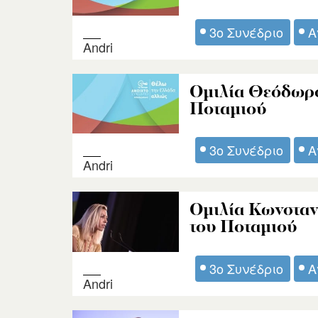
3ο Συνέδριο
Α
Andri
Ομιλία Θεόδωρο
Ποταμιού
3ο Συνέδριο
Α
Andri
Ομιλία Κωνσταν
του Ποταμιού
3ο Συνέδριο
Α
Andri