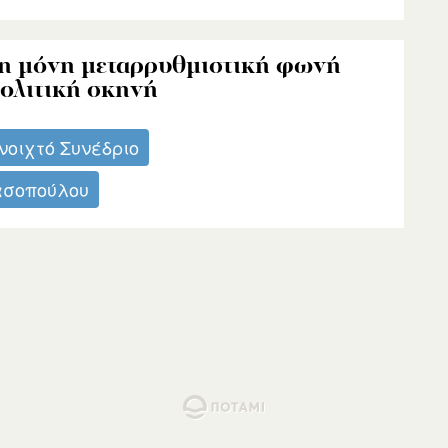
ι η μόνη μεταρρυθμιστική φωνή
πολιτική σκηνή
νοιχτό Συνέδριο
ασοπούλου