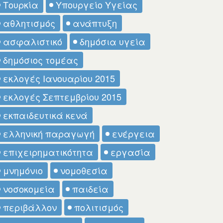
Τουρκία
Υπουργείο Υγείας
αθλητισμός
ανάπτυξη
ασφαλιστικό
δημόσια υγεία
δημόσιος τομέας
εκλογές Ιανουαρίου 2015
εκλογές Σεπτεμβρίου 2015
εκπαιδευτικά κενά
ελληνική παραγωγή
ενέργεια
επιχειρηματικότητα
εργασία
μνημόνιο
νομοθεσία
νοσοκομεία
παιδεία
περιβάλλον
πολιτισμός