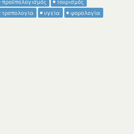
προϋπολογισμός
τουρισμός
τροπολογία
υγεία
φορολογία