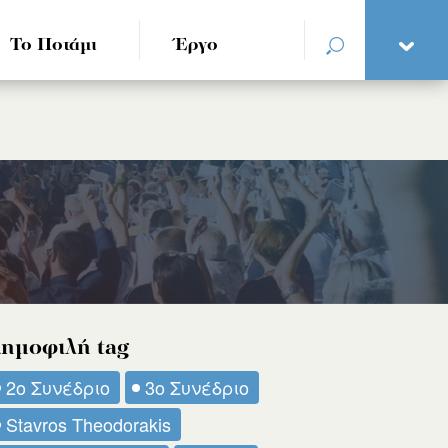
Το Ποτάμι
Έργο
ημοφιλή tag
2ο Συνέδριο
3ο Συνέδριο
Stavros Theodorakis