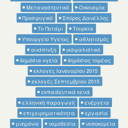
Μεταναστευτικό
Οικονομία
Προσφυγικό
Σπύρος Δανέλλης
Το Ποτάμι
Τουρκία
Υπουργείο Υγείας
αθλητισμός
ανάπτυξη
ασφαλιστικό
δημόσια υγεία
δημόσιος τομέας
εκλογές Ιανουαρίου 2015
εκλογές Σεπτεμβρίου 2015
εκπαιδευτικά κενά
ελληνική παραγωγή
ενέργεια
επιχειρηματικότητα
εργασία
μνημόνιο
νομοθεσία
νοσοκομεία