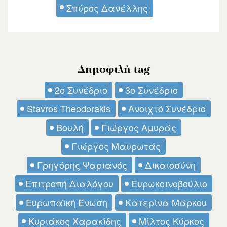
Σπύρος Δανέλλης
Δημοφιλή tag
2ο Συνέδριο
3ο Συνέδριο
Stavros Theodorakis
Ανοιχτό Συνέδριο
Βουλή
Γιώργος Αμυράς
Γιώργος Μαυρωτάς
Γρηγόρης Ψαριανός
Δικαιοσύνη
Επιτροπή Διαλόγου
Ευρωκοινοβούλιο
Ευρωπαϊκή Ένωση
Κατερίνα Μάρκου
Κυριάκος Χαρακίδης
Μίλτος Κύρκος