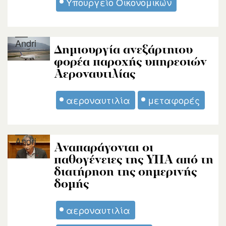
Υπουργείο Οικονομικών
Andri
Δημιουργία ανεξάρτητου
φορέα παροχής υπηρεσιών
Αεροναυτιλίας
αεροναυτιλία
μεταφορές
Andri
Αναπαράγονται οι
παθογένειες της ΥΠΑ από τη
διατήρηση της σημερινής
δομής
αεροναυτιλία