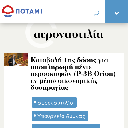
αεροναυτιλία
Andri
Καταβολή 1ης δόσης για
αποπληρωμή πέντε
αεροσκαφών (P-3B Orion)
εν μέσω οικονομικής
δυσπραγίας
αεροναυτιλία
Υπουργείο Άμυνας