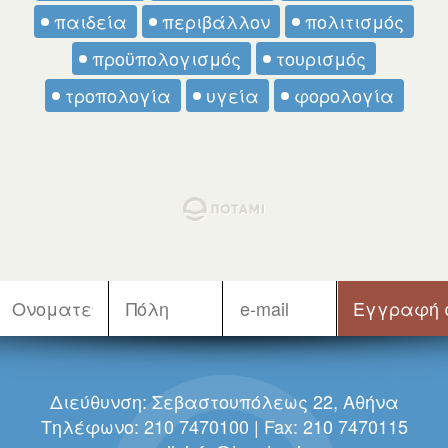
παιδεία
περιβάλλον
πολιτισμός
προϋπολογισμός
τουρισμός
τροπολογία
υγεία
φορολογία
Διεύθυνση: Σεβαστουπόλεως 22, Αθήνα
Τηλέφωνο: 210 7470100 | Fax: 210 7470115