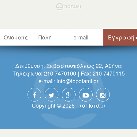
Διεύθυνση: Σεβαστουπόλεως 22, Αθήνα
Τηλέφωνο: 210 7470100 | Fax: 210 7470115
e-mail:
info@topotami.gr
Copyright © 2026 · τo Πoτάμι