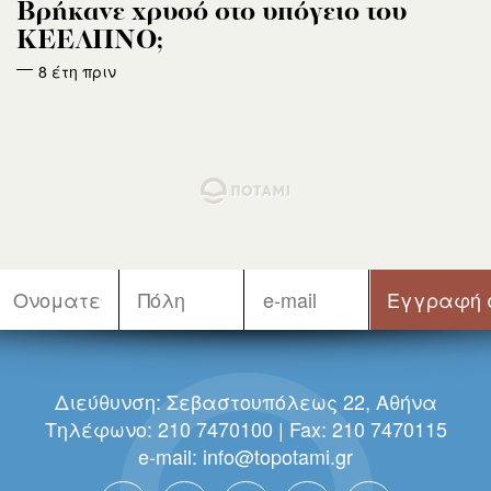
Βρήκανε χρυσό στο υπόγειο του
ΚΕΕΛΠΝΟ;
8 έτη πριν
Διεύθυνση: Σεβαστουπόλεως 22, Αθήνα
Τηλέφωνο: 210 7470100 | Fax: 210 7470115
e-mail:
info@topotami.gr