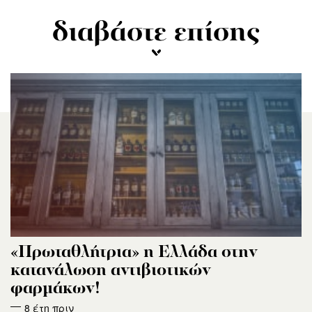
διαβάστε επίσης
«Πρωταθλήτρια» η Ελλάδα στην
κατανάλωση αντιβιοτικών
φαρμάκων!
8 έτη πριν