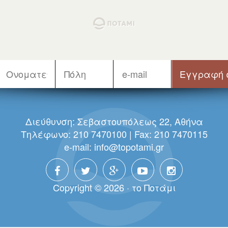
Διεύθυνση: Σεβαστουπόλεως 22, Αθήνα
Τηλέφωνο: 210 7470100 | Fax: 210 7470115
e-mail:
info@topotami.gr
Copyright © 2026 · τo Πoτάμι