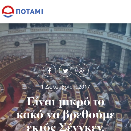
1 Δεκεμβρίου, 2017
Είναι μικρό το
κακό να βρεθούμε
εκτός Σένγκεν,