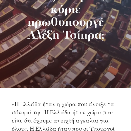
κύριε
πρωθυπουργέ
Αλέξη Τσίπρα;
«Η Ελλάδα ήταν η χώρα που άνοιξε τα
σύνορά της. Η Ελλάδα ήταν χώρα που
είπε ότι έχουμε ανοιχτή αγκαλιά για
όλους. Η Ελλάδα ήταν που οι Υπουργοί