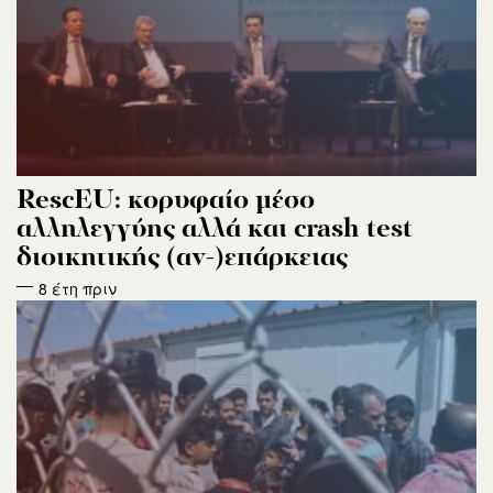
RescEU: κορυφαίο μέσο
αλληλεγγύης αλλά και crash test
διοικητικής (αν-)επάρκειας
8 έτη πριν