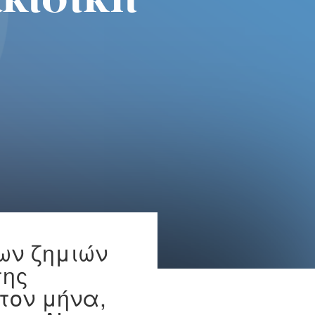
κιδική
ων ζημιών
της
 τον μήνα,