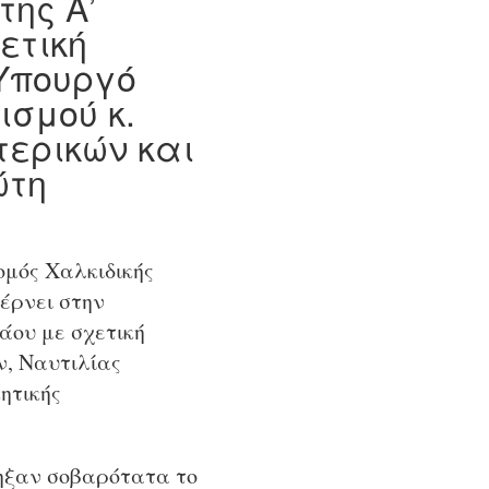
της Α’
ετική
 Υπουργό
ισμού κ.
τερικών και
ώτη
ομός Χαλκιδικής
φέρνει στην
άου με σχετική
ν, Ναυτιλίας
ητικής
ηξαν σοβαρότατα το