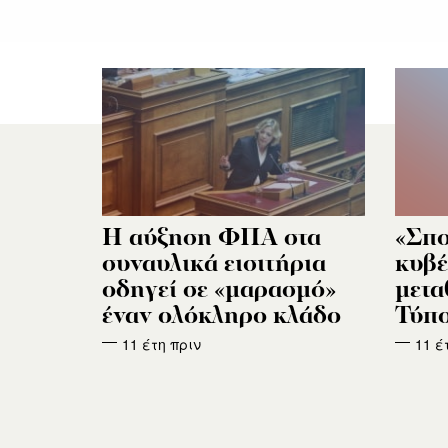
Η αύξηση ΦΠΑ στα
«Σπο
συναυλικά εισιτήρια
κυβέ
οδηγεί σε «μαρασμό»
μετα
έναν ολόκληρο κλάδο
Τύπο
11 έτη πριν
11 έ