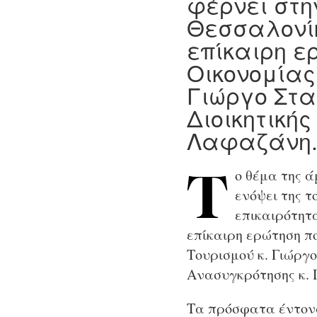
φέρνει στη
Θεσσαλονίκ
επίκαιρη ε
Οικονομίας
Γιώργο Στα
Διοικητική
Λαφαζάνη
ο θέμα της 
Τ
ενόψει της τ
επικαιρότητ
επίκαιρη ερώτηση π
Τουρισμού κ. Γιώργ
Ανασυγκρότησης κ.
Τα πρόσφατα έντον