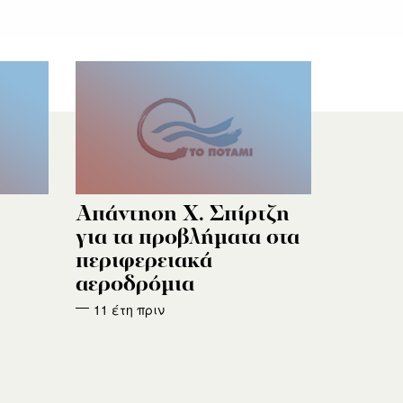
Απάντηση Χ. Σπίρτζη
για τα προβλήματα στα
περιφερειακά
αεροδρόμια
11 έτη πριν