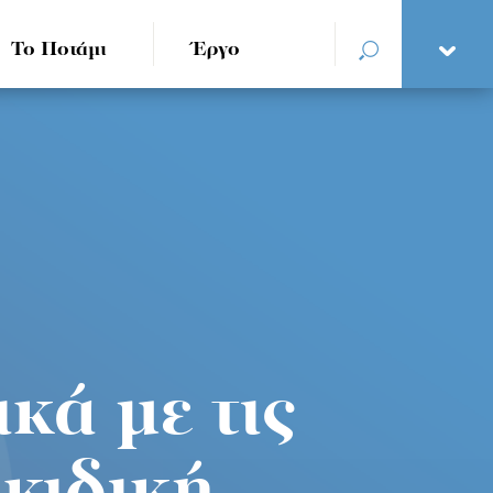
Το Ποτάμι
Έργο
κά με τις