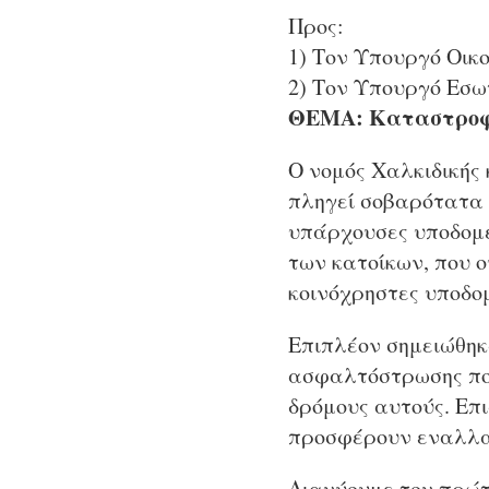
Προς:
1) Τον Υπουργό Οικ
2) Τον Υπουργό Εσω
ΘΕΜΑ: Καταστροφέ
Ο νομός Χαλκιδικής 
πληγεί σοβαρότατα 
υπάρχουσες υποδομές
των κατοίκων, που 
κοινόχρηστες υποδομ
Επιπλέον σημειώθηκ
ασφαλτόστρωσης που
δρόμους αυτούς. Επι
προσφέρουν εναλλακ
Διανύουμε τον πρώτο