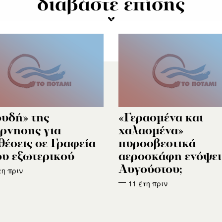
διαβάστε επίσης
υδή» της
«Γερασμένα και
ρνησης για
χαλασμένα»
θέσεις σε Γραφεία
πυροσβεστικά
υ εξωτερικού
αεροσκάφη ενόψει
Αυγούστου;
τη πριν
11 έτη πριν