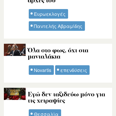
αρχές του
Ευρωεκλογές
Παντελής Αβραμίδης
Andri
Όλα στο φως, όχι στα
μανταλάκια
Novartis
επενδύσεις
Andri
Εγώ δεν ταξιδεύω μόνο για
τις χειραψίες
Θεσσαλία