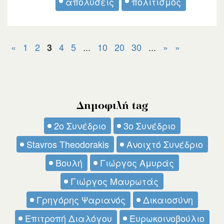
απολύσεις
πολιτισμός
«
1
2
4
5
...
10
20
30
...
»
»
3
Δημοφιλή tag
2ο Συνέδριο
3ο Συνέδριο
Stavros Theodorakis
Ανοιχτό Συνέδριο
Βουλή
Γιώργος Αμυράς
Γιώργος Μαυρωτάς
Γρηγόρης Ψαριανός
Δικαιοσύνη
Επιτροπή Διαλόγου
Ευρωκοινοβούλιο