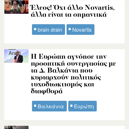
Andri
Έλεος! Όχι άλλο Novartis,
άλλα είναι τα σημαντικά
brain drain
Novartis
Andri
Η Ευρώπη αγνόησε την
προοπτική συνεργασίας με
τα Δ. Βαλκάνια που
κυριαρχούν πολιτικός
τυχοδιωκτισμός και
διαφθορά
Βαλκάνια
Ευρώπη