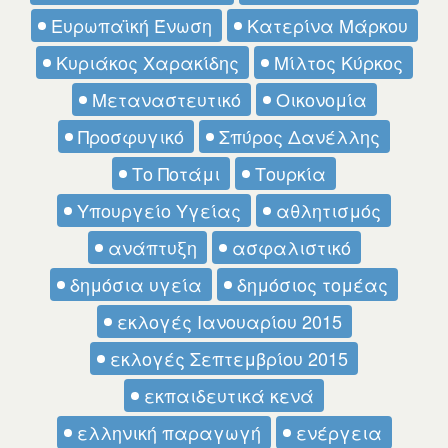
Ευρωπαϊκή Ένωση
Κατερίνα Μάρκου
Κυριάκος Χαρακίδης
Μίλτος Κύρκος
Μεταναστευτικό
Οικονομία
Προσφυγικό
Σπύρος Δανέλλης
Το Ποτάμι
Τουρκία
Υπουργείο Υγείας
αθλητισμός
ανάπτυξη
ασφαλιστικό
δημόσια υγεία
δημόσιος τομέας
εκλογές Ιανουαρίου 2015
εκλογές Σεπτεμβρίου 2015
εκπαιδευτικά κενά
ελληνική παραγωγή
ενέργεια