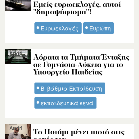
Andri
Εμείς ευρωεκλογές, αυτοί
''δημοψήφισμα''!
Ευρωεκλογές
Ευρώπη
Andri
Αόρατα τα Τμήματα Ένταξης
σε Γυμνάσια-Λύκεια για το
Υπουργείο Παιδείας
Β’ βάθμια Εκπαίδευση
εκπαιδευτικά κενά
Andri
To Ποτάμι μένει πιστό στις