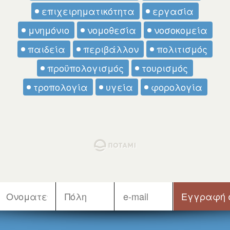
επιχειρηματικότητα
εργασία
μνημόνιο
νομοθεσία
νοσοκομεία
παιδεία
περιβάλλον
πολιτισμός
προϋπολογισμός
τουρισμός
τροπολογία
υγεία
φορολογία