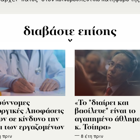
διαβάστε επίσης
σύννομες
«Το "διαίρει και
ργικές Αποφάσεις
βασίλευε" είναι το
υν σε κίνδυνο την
αγαπημένο άθλημα
α των εργαζομένων
κ. Τσίπρα»
η πριν
8 έτη πριν