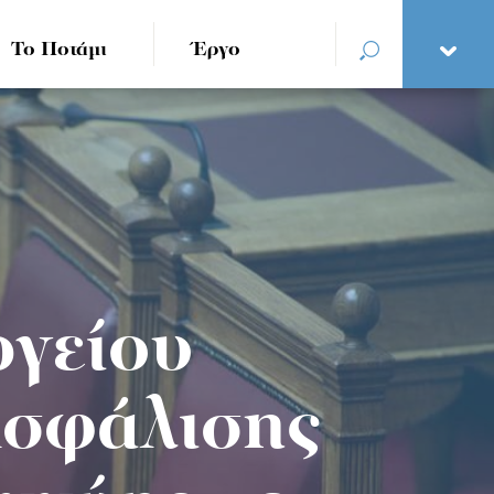
Το Ποτάμι
Έργο
ργείου
Ασφάλισης