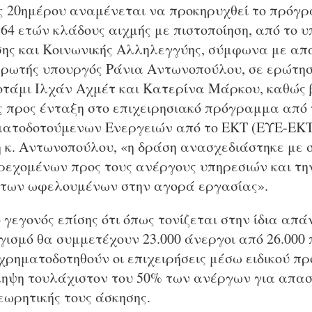
ς 20ημέρου αναμένεται να προκηρυχθεί το πρόγ
64 ετών κλάδους αιχμής με πιστοποίηση, από το 
ης και Κοινωνικής Αλληλεγγύης, σύμφωνα με απ
ρωτής υπουργός Ράνια Αντωνοπούλου, σε ερώτησ
οτάμι Ιλχάν Αχμέτ και Κατερίνα Μάρκου, καθώς 
ς προς ένταξη στο επιχειρησιακό πρόγραμμα από 
ατοδοτούμενων Ενεργειών από το ΕΚΤ (ΕΥΕ-ΕΚΤ
η κ. Αντωνοπούλου, «η δράση ανασχεδιάστηκε με 
εχομένων προς τους ανέργους υπηρεσιών και την
 των ωφελουμένων στην αγορά εργασίας».
 γεγονός επίσης ότι όπως τονίζεται στην ίδια απά
γισμό θα συμμετέχουν 23.000 άνεργοι από 26.000 
 χρηματοδοτηθούν οι επιχειρήσεις μέσω ειδικού π
ηψη τουλάχιστον του 50% των ανέργων για απα
εωρητικής τους άσκησης.