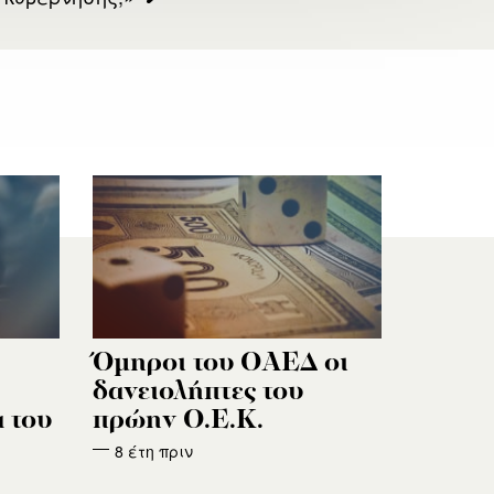
Όμηροι του ΟΑΕΔ οι
δανειολήπτες του
 του
πρώην Ο.Ε.Κ.
8 έτη πριν