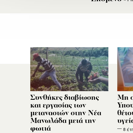
Συνθήκες διαβίωσης
Μη 
και εργασίας των
Υπου
μεταναστών στην Νέα
θέτο
Μανωλάδα μετά την
υγεί
φωτιά
8 έτ