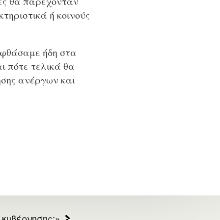
τές θα παρέχονταν
τηριστικά ή κοινούς
 φθάσαμε ήδη στα
ι πότε τελικά θα
ησης ανέργων και
 κυβέρνησης;»