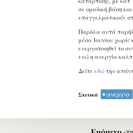
κατάρτισης, με κατ’
σε ομαδική βάση κα
επαγγελματικούς στ
Παρόλα αυτά παρήλθ
μέσα Ιουνίου χωρίς 
ενεργοποιηθεί το σ
ενώ η ανεργία καλπ
Δείτε
εδώ
την απάντ
ανεργία
Σχετικά
«Υπ
Επόμενο