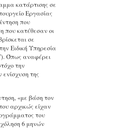
ραμμα κατάρτισης σε
υπουργείο Εργασίας
άντηση που
η που κατέθεσαν οι
βρίσκεται σε
την Ειδική Υπηρεσία
). Όπως αναφέρει
στόχο την
 ενίσχυση της
ντηση, «με βάση τον
που αρχικώς είχαν
ρογράμματος του
σχόληση 6 μηνών