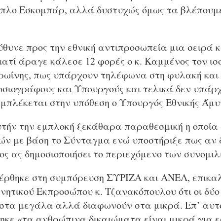
μπλο Εσκομπάρ, αλλά δυστυχώς όμως τα βλέπουμε
θυνε προς την εθνική αντιπροσωπεία μια σειρά 
τί άραγε κάλεσε 12 φορές ο κ. Καμμένος τον ισο
ηρωίνης, πως υπάρχουν τηλέφωνα στη φυλακή και 
οσιογράφους και Υπουργούς και τελικά δεν υπά
εμπλέκεται στην υπόθεση ο Υπουργός Εθνικής Άμυ
τήν την εμπλοκή ξεκάθαρα παραθεσμική η οποία 
ών με βάση το Σύνταγμα ενώ υποστήριξε πως αν δ
ος ας δημοσιοποιήσει το περιεχόμενο των συνομιλ
έρθηκε στη συμπόρευση ΣΥΡΙΖΑ και ΑΝΕΛ, επικα
ητικού Εκπροσώπου κ. Τζανακόπουλου ότι οι δύο
στα μεγάλα αλλά διαφωνούν στα μικρά. Επ’ αυτο
κε «τα ανθρώπινα δικαιώματα είναι μικρά για ε