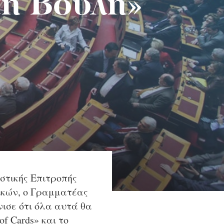
τη Βουλή»
στικής Επιτροπής
τικών, ο Γραμματέας
ισε ότι όλα αυτά θα
f Cards» και το