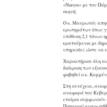
«Narcos» με τον Πά
σκηνή.
Ο κ. Μαυρωτάς απηύ
ερωτημάτων όπως για
υπόθεση 2,1 τόνων 
κρατούμενοι με δημ
υπηρεσίες ώστε να 
Χαρακτήρισε όλη αυ
διάκριση των εξουσι
φοβηθεί ο κ. Καμμέν
Στη συνέχεια, αναφ
αναφορά του Κυβερν
εταίροι συμφωνούν 
Ποταμιού αναρωτήθη