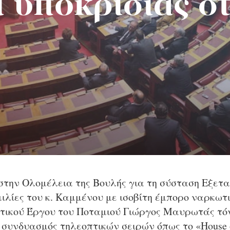
οι υποκρισίας σ
 στην Ολομέλεια της Βουλής για τη σύσταση Εξετα
μιλίες του κ. Καμμένου με ισοβίτη έμπορο ναρκω
τικού Έργου του Ποταμιού Γιώργος Μαυρωτάς τόν
συνδυασμός τηλεοπτικών σειρών όπως το «House o