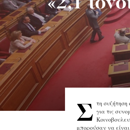
«2,1 τόν
τη συζήτηση
Σ
για τις συνο
Κοινοβουλευ
μπορούσαν να είναι 