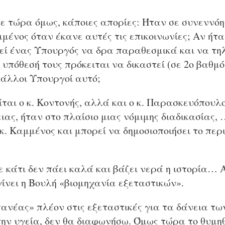
ε τώρα όμως, κάποιες απορίες: Ήταν σε συνεννό
μμένος όταν έκανε αυτές τις επικοινωνίες; Αν ήτ
ρεί ένας Υπουργός να δρα παραθεσμικά και να τη
υπόθεσή τους πρόκειται να δικαστεί (σε 2ο βαθμό
 άλλοι Υπουργοί αυτό;
ίται ο κ. Κοντονής, αλλά και ο κ. Παρασκευόπουλ
ας, ήταν στο πλαίσιο μιας νόμιμης διαδικασίας,
 κ. Καμμένος και μπορεί να δημοσιοποιήσει το πε
τε κάτι δεν πάει καλά και βάζει νερά η ιστορία… 
γίνει η Βουλή «βιομηχανία εξεταστικών».
ανέας» πλέον στις εξεταστικές για τα δάνεια τ
ην υγεία, δεν θα διαφωνήσω. Όμως τώρα το θυμη