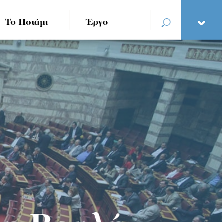
Το Ποτάμι
Έργο