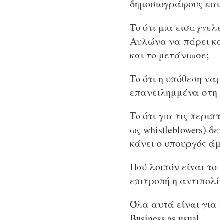
δημοσιογράφους και
Το ότι μια εισαγγελ
Αυλώνα να πάρει κατ
και το μετάνιωσε;
Το ότι η υπόθεση ν
επανειλημμένα στη 
Το ότι για τις περι
ως whistleblowers) 
κάνει ο υπουργός ά
Πού λοιπόν είναι το
επιτροπή η αντιπολί
Όλα αυτά είναι για 
Βusiness as usual…