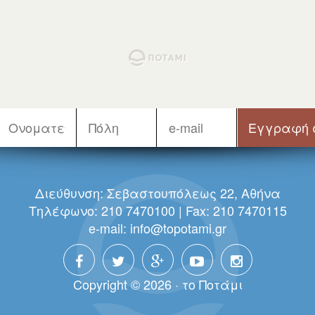
Διεύθυνση: Σεβαστουπόλεως 22, Αθήνα
Τηλέφωνο: 210 7470100 | Fax: 210 7470115
e-mail:
info@topotami.gr
Copyright © 2026 · τo Πoτάμι