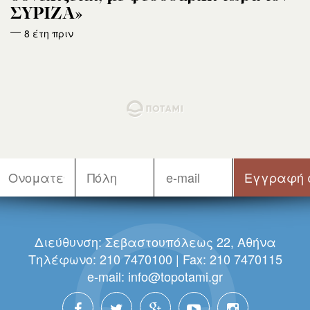
ΣΥΡΙΖΑ»
8 έτη πριν
Διεύθυνση: Σεβαστουπόλεως 22, Αθήνα
Τηλέφωνο: 210 7470100 | Fax: 210 7470115
e-mail:
info@topotami.gr