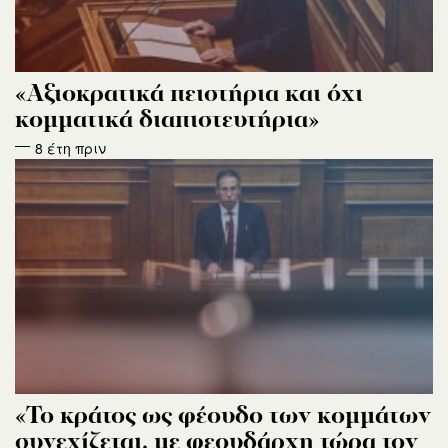
«Αξιοκρατικά πειστήρια και όχι
κομματικά διαπιστευτήρια»
8 έτη πριν
«Το κράτος ως φέουδο των κομμάτων
συνεχίζεται, με φεουδάρχη τώρα τον