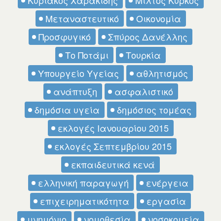
Μεταναστευτικό
Οικονομία
Προσφυγικό
Σπύρος Δανέλλης
Το Ποτάμι
Τουρκία
Υπουργείο Υγείας
αθλητισμός
ανάπτυξη
ασφαλιστικό
δημόσια υγεία
δημόσιος τομέας
εκλογές Ιανουαρίου 2015
εκλογές Σεπτεμβρίου 2015
εκπαιδευτικά κενά
ελληνική παραγωγή
ενέργεια
επιχειρηματικότητα
εργασία
μνημόνιο
νομοθεσία
νοσοκομεία