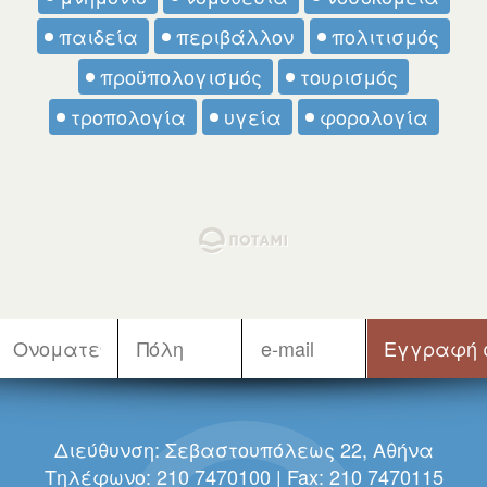
παιδεία
περιβάλλον
πολιτισμός
προϋπολογισμός
τουρισμός
τροπολογία
υγεία
φορολογία
Διεύθυνση: Σεβαστουπόλεως 22, Αθήνα
Τηλέφωνο: 210 7470100 | Fax: 210 7470115