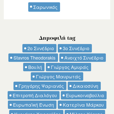
Σαρωνικός
Δημοφιλή tag
2ο Συνέδριο
3ο Συνέδριο
Stavros Theodorakis
Ανοιχτό Συνέδριο
Βουλή
Γιώργος Αμυράς
Γιώργος Μαυρωτάς
Γρηγόρης Ψαριανός
Δικαιοσύνη
Επιτροπή Διαλόγου
Ευρωκοινοβούλιο
Ευρωπαϊκή Ένωση
Κατερίνα Μάρκου
Κυριάκος Χαρακίδης
Μίλτος Κύρκος