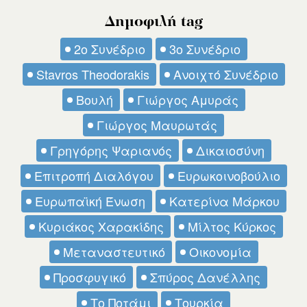
Δημοφιλή tag
2ο Συνέδριο
3ο Συνέδριο
Stavros Theodorakis
Ανοιχτό Συνέδριο
Βουλή
Γιώργος Αμυράς
Γιώργος Μαυρωτάς
Γρηγόρης Ψαριανός
Δικαιοσύνη
Επιτροπή Διαλόγου
Ευρωκοινοβούλιο
Ευρωπαϊκή Ένωση
Κατερίνα Μάρκου
Κυριάκος Χαρακίδης
Μίλτος Κύρκος
Μεταναστευτικό
Οικονομία
Προσφυγικό
Σπύρος Δανέλλης
Το Ποτάμι
Τουρκία