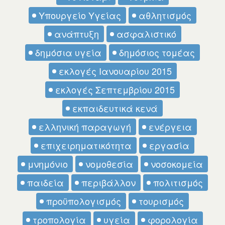
Υπουργείο Υγείας
αθλητισμός
ανάπτυξη
ασφαλιστικό
δημόσια υγεία
δημόσιος τομέας
εκλογές Ιανουαρίου 2015
εκλογές Σεπτεμβρίου 2015
εκπαιδευτικά κενά
ελληνική παραγωγή
ενέργεια
επιχειρηματικότητα
εργασία
μνημόνιο
νομοθεσία
νοσοκομεία
παιδεία
περιβάλλον
πολιτισμός
προϋπολογισμός
τουρισμός
τροπολογία
υγεία
φορολογία