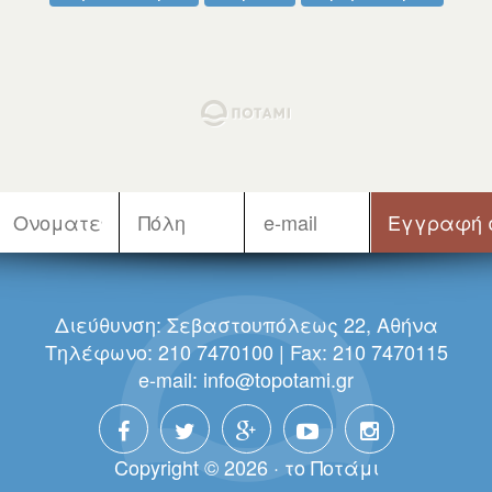
Διεύθυνση: Σεβαστουπόλεως 22, Αθήνα
Τηλέφωνο: 210 7470100 | Fax: 210 7470115
e-mail:
info@topotami.gr
Copyright © 2026 · τo Πoτάμι