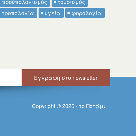
προϋπολογισμός
τουρισμός
τροπολογία
υγεία
φορολογία
Copyright © 2026 · τo Πoτάμι