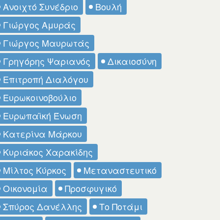
Ανοιχτό Συνέδριο
Βουλή
Γιώργος Αμυράς
Γιώργος Μαυρωτάς
Γρηγόρης Ψαριανός
Δικαιοσύνη
Επιτροπή Διαλόγου
Ευρωκοινοβούλιο
Ευρωπαϊκή Ένωση
Κατερίνα Μάρκου
Κυριάκος Χαρακίδης
Μίλτος Κύρκος
Μεταναστευτικό
Οικονομία
Προσφυγικό
Σπύρος Δανέλλης
Το Ποτάμι