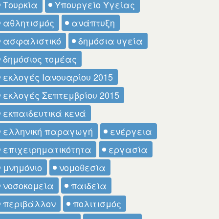
Τουρκία
Υπουργείο Υγείας
αθλητισμός
ανάπτυξη
ασφαλιστικό
δημόσια υγεία
δημόσιος τομέας
εκλογές Ιανουαρίου 2015
εκλογές Σεπτεμβρίου 2015
εκπαιδευτικά κενά
ελληνική παραγωγή
ενέργεια
επιχειρηματικότητα
εργασία
μνημόνιο
νομοθεσία
νοσοκομεία
παιδεία
περιβάλλον
πολιτισμός