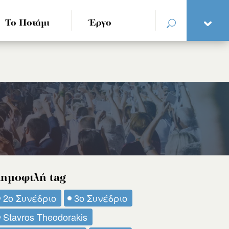
Το Ποτάμι
Έργο
ημοφιλή tag
2ο Συνέδριο
3ο Συνέδριο
Stavros Theodorakis