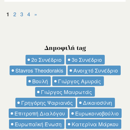
2
3
4
»
1
Δημοφιλή tag
2ο Συνέδριο
3ο Συνέδριο
Stavros Theodorakis
Ανοιχτό Συνέδριο
Βουλή
Γιώργος Αμυράς
Γιώργος Μαυρωτάς
Γρηγόρης Ψαριανός
Δικαιοσύνη
Επιτροπή Διαλόγου
Ευρωκοινοβούλιο
Ευρωπαϊκή Ένωση
Κατερίνα Μάρκου