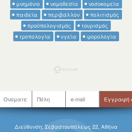
μνημόνιο
νομοθεσία
νοσοκομεία
παιδεία
περιβάλλον
πολιτισμός
προϋπολογισμός
τουρισμός
τροπολογία
υγεία
φορολογία
Διεύθυνση: Σεβαστουπόλεως 22, Αθήνα