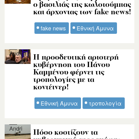
ο βασιλιάς της κωλοτούμπας
και άρχοντας των fake news!
fake news
Εθνική Άμυνα
Andri
Η προοδευτική αριστερή
κυβέρνηση του Πάνου
Καμμένου φέρνει τις
τροπολογίες με τα
κοντέινερ!
Εθνική Άμυνα
τροπολογία
Andri
Πόσο κοστίζουν τα