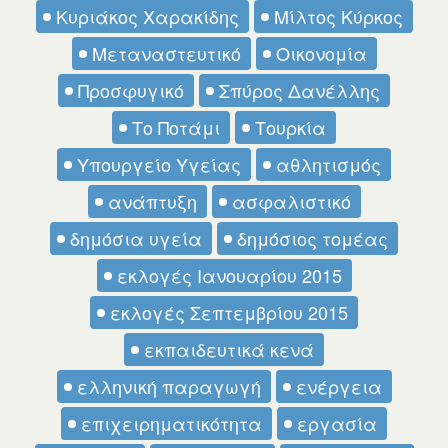
Κυριάκος Χαρακίδης
Μίλτος Κύρκος
Μεταναστευτικό
Οικονομία
Προσφυγικό
Σπύρος Δανέλλης
Το Ποτάμι
Τουρκία
Υπουργείο Υγείας
αθλητισμός
ανάπτυξη
ασφαλιστικό
δημόσια υγεία
δημόσιος τομέας
εκλογές Ιανουαρίου 2015
εκλογές Σεπτεμβρίου 2015
εκπαιδευτικά κενά
ελληνική παραγωγή
ενέργεια
επιχειρηματικότητα
εργασία