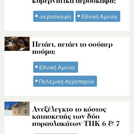
κυβερνητικά αεροσκάφη;
αεροσκάφη
Εθνική Άμυνα
Andri
Πετάει, πετάει το σούπερ
πούμα;
Εθνική Άμυνα
Πολεμική Αεροπορία
Andri
Ανεξέλεγκτο το κόστος
κατασκευής των δύο
πυραυλακάτων ΤΠΚ 6 & 7