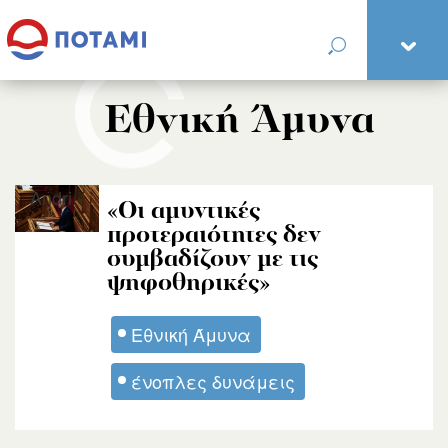
Εθνική Άμυνα
Andri
«Οι αμυντικές
προτεραιότητες δεν
συμβαδίζουν με τις
ψηφοθηρικές»
Εθνική Άμυνα
ένοπλες δυνάμεις