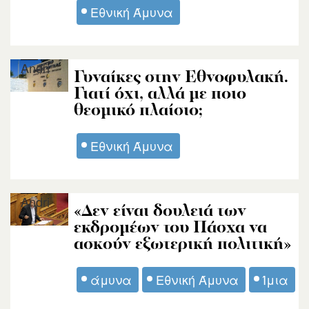
Εθνική Άμυνα
Andri
Γυναίκες στην Εθνοφυλακή.
Γιατί όχι, αλλά με ποιο
θεσμικό πλαίσιο;
Εθνική Άμυνα
Andri
«Δεν είναι δουλειά των
εκδρομέων του Πάσχα να
ασκούν εξωτερική πολιτική»
άμυνα
Εθνική Άμυνα
Ίμια