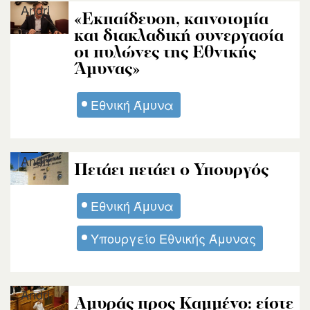
Andri
«Εκπαίδευση, καινοτομία
και διακλαδική συνεργασία
οι πυλώνες της Εθνικής
Άμυνας»
Εθνική Άμυνα
Andri
Πετάει πετάει ο Υπουργός
Εθνική Άμυνα
Υπουργείο Εθνικής Άμυνας
Andri
Aμυράς προς Καμμένο: είστε