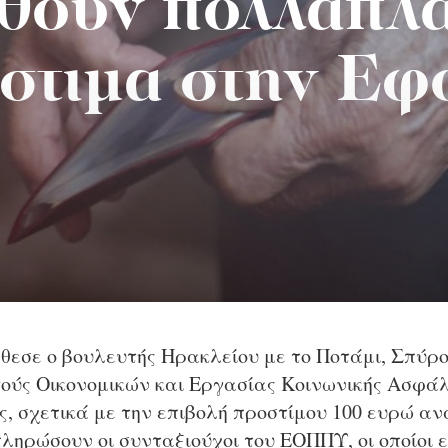
θούν πολλαπλά
στιμα στην Εφ
θεσε ο βουλευτής Ηρακλείου με το Ποτάμι, Σπύρ
ούς Οικονομικών και Εργασίας Κοινωνικής Ασφάλ
, σχετικά με την επιβολή προστίμου 100 ευρώ ανά
ληρώσουν οι συνταξιούχοι του ΕΟΠΠΥ, οι οποίοι ε