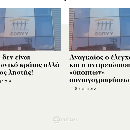
 δεν είναι
Αναγκαίος ο έλεγχ
ωνικό κράτος αλλά
και η αντιμετώπισ
ος ληστής!
«ύποπτων»
συνταγογραφήσεω
η πριν
8 έτη πριν