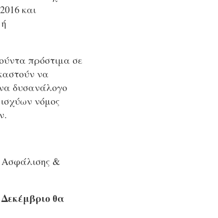
2016 και
 ή
γούντα πρόστιμα σε
καστούν να
ένα δυσανάλογο
 ισχύων νόμος
ν.
ς Ασφάλισης &
 Δεκέμβριο θα