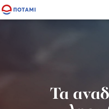
Τα ανα