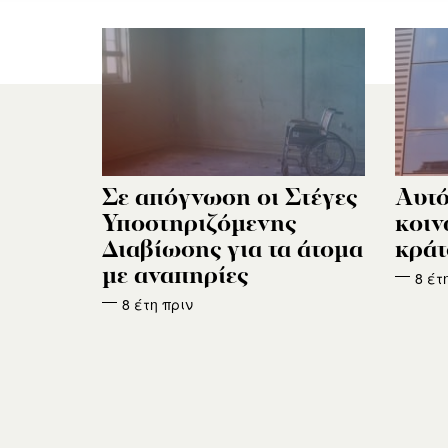
Σε απόγνωση οι Στέγες
Αυτό
Υποστηριζόμενης
κοιν
Διαβίωσης για τα άτομα
κράτ
με αναπηρίες
8 έτ
8 έτη πριν