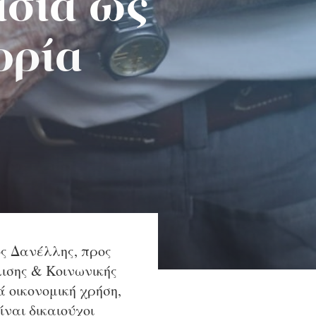
σια ως
ορία
ος Δανέλλης, προς
ισης & Κοινωνικής
 οικονομική χρήση,
ίναι δικαιούχοι