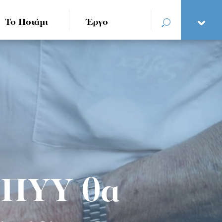
Το Ποτάμι
Έργο
ΟΠΥΥ θα