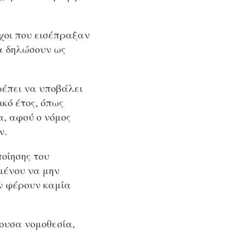
χοι που εισέπραξαν
α δηλώσουν ως
ρέπει να υποβάλει
κό έτος, όπως
α, αφού ο νόμος
ν.
οίησης του
ιμένου να μην
ν φέρουν καμία
ύουσα νομοθεσία,