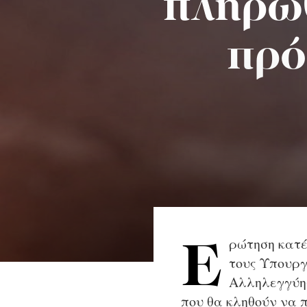
πληρω
πρό
ρώτηση κατέ
Ε
τους Υπουργ
Αλληλεγγύης
που θα κληθούν να π