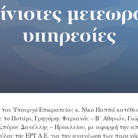
ίνιστες μετεωρ
υπηρεσίες
 τον Υπουργό Επικρατείας κ. Νίκο Παππά κατέθε
ε το Ποτάμι, Γρηγόρης Ψαριανός – Β΄ Αθηνών, Γιώ
Σπύρος Δανέλλης – Ηρακλείου, με αφορμή την α
ύλου της ΕΡΤ Α.Ε. για την ανανέωση των παρεχ