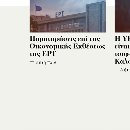
Παρατηρήσεις επί της
Η Υ
Οικονομικής Εκθέσεως
είνα
της ΕΡΤ
τσιφ
Καλ
8 έτη πριν
8 έτ