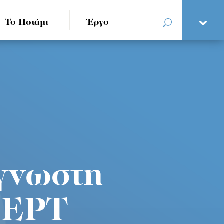
Το Ποτάμι
Έργο
άγνωστη
η ΕΡΤ