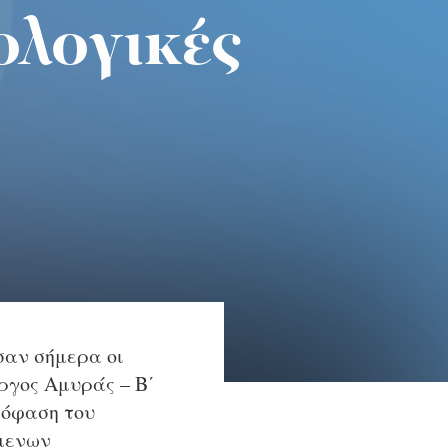
ολογικές
σαν σήμερα οι
ργος Αμυράς – Β΄
πόφαση του
όμενων