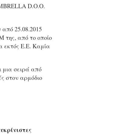
UMBRELLA D.O.O.
 από 25.08.2015
 της, από το οποίο
α εκτός Ε.Ε. Καμία
ι μια σειρά από
ς στον αρμόδιο
υκρίνιστες