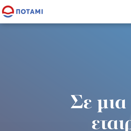
Σε μια
εται