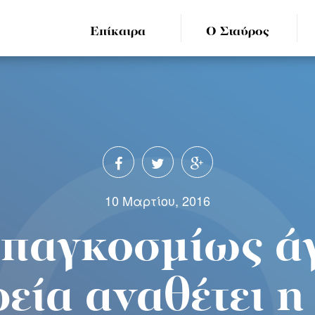
Επίκαιρα
Ο Σταύρος
10 Μαρτίου, 2016
 παγκοσμίως 
ρεία αναθέτει 