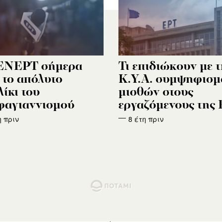
ΕΝΕΡΤ σήμερα
Τι επιδιώκουν με 
ι το απόλυτο
Κ.Υ.Α. συμψηφισ
λίκι του
μισθών στους
φαγιαννισμού
εργαζόμενους της 
η πριν
8 έτη πριν