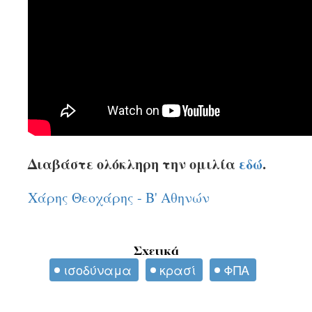
Διαβάστε ολόκληρη την ομιλία
εδώ
.
Χάρης Θεοχάρης - Β' Αθηνών
Σχετικά
ισοδύναμα
κρασί
ΦΠΑ