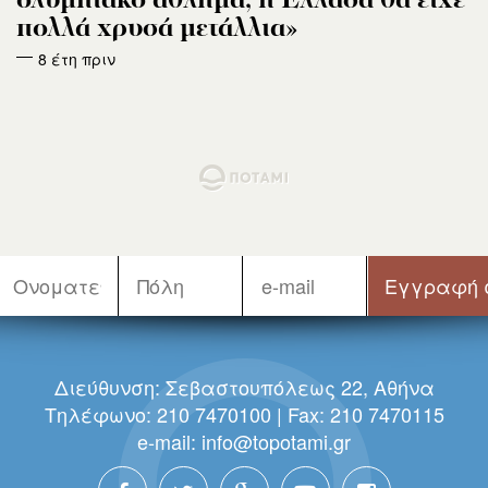
ολυμπιακό άθλημα, η Ελλάδα θα είχε
πολλά χρυσά μετάλλια»
8 έτη πριν
Διεύθυνση: Σεβαστουπόλεως 22, Αθήνα
Τηλέφωνο: 210 7470100 | Fax: 210 7470115
e-mail:
info@topotami.gr