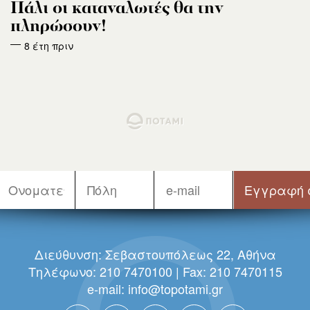
Πάλι οι καταναλωτές θα την
πληρώσουν!
8 έτη πριν
Διεύθυνση: Σεβαστουπόλεως 22, Αθήνα
Τηλέφωνο: 210 7470100 | Fax: 210 7470115
e-mail:
info@topotami.gr