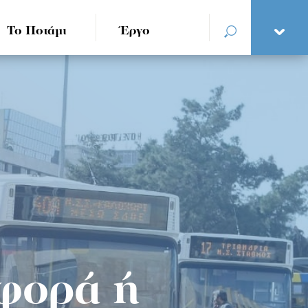
Το Ποτάμι
Έργο
φορά ή