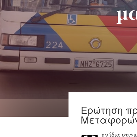
μα
Ερώτηση πρ
Μεταφορώ
ην ίδια στιγ