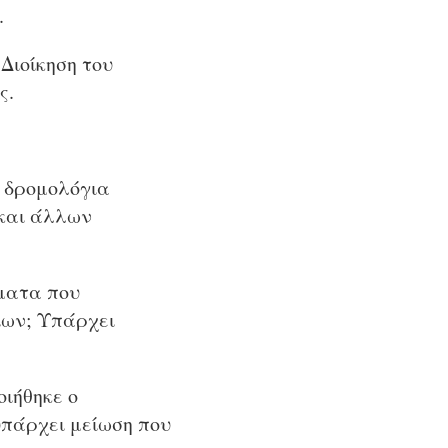
.
Διοίκηση του
ς.
α δρομολόγια
 και άλλων
ματα που
ίων; Υπάρχει
οιήθηκε ο
υπάρχει μείωση που