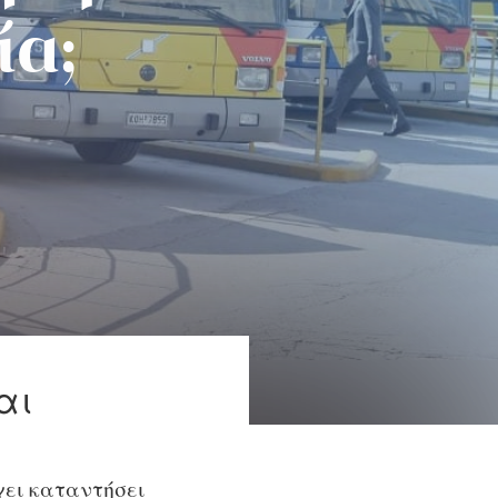
ία;
αι
χει καταντήσει