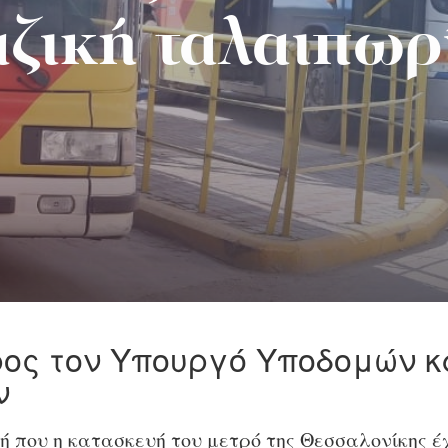
ζική ταλαιπωρ
ος τον Υπουργό Υποδομών κ
ν
μή που η κατασκευή του μετρό της Θεσσαλονίκης έ