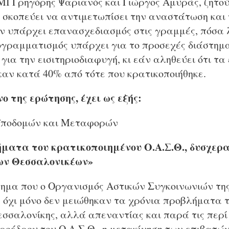
Ι Γρηγόρης Ψαριανός και Γιώργος Αμυράς, ζητο
σκοπεύει να αντιμετωπίσει την αναστάτωση και
άν υπάρχει επανασχεδιασμός στις γραμμές, πόσα
ογραμματισμός υπάρχει για το προσεχές διάστημ
για την εισιτηριοδιαφυγή, κι εάν αληθεύει ότι τα
αν κατά 40% από τότε που κρατικοποιήθηκε.
ο της ερώτησης, έχει ως εξής:
Υποδομών και Μεταφορών
ατα του κρατικοποιημένου Ο.Α.Σ.Θ., δυσχερα
ων Θεσσαλονικέων»
τημα που ο Οργανισμός Αστικών Συγκοινωνιών τη
, όχι μόνο δεν μειώθηκαν τα χρόνια προβλήματα 
εσσαλονίκης, αλλά απεναντίας και παρά τις περί
ροέδρου του Ο.Α.Σ.Θ., η μετακίνηση των επιβατών