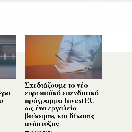
Σχεδιάζουμε το νέο
πέρα
ευρωπαϊκό επενδυτικό
ο
πρόγραμμα InvestEU
ως ένα εργαλείο
βιώσιμης και δίκαιης
ανάπτυξης
8 έτη πριν