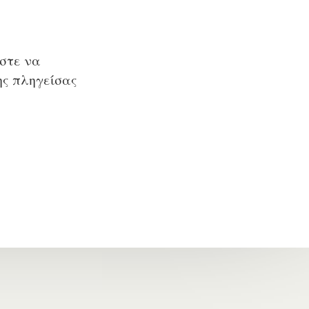
ώστε να
ης πληγείσας