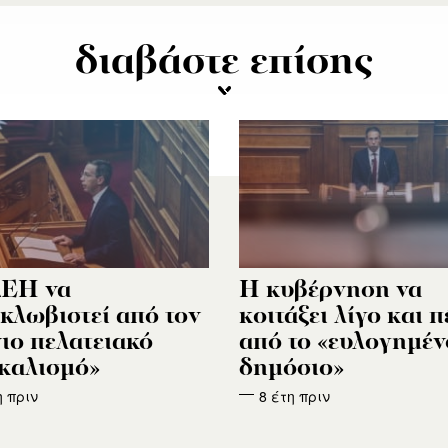
διαβάστε επίσης
ΔΕΗ να
Η κυβέρνηση να
κλωβιστεί από τον
κοιτάξει λίγο και 
ιο πελατειακό
από το «ευλογημέν
καλισμό»
δημόσιο»
η πριν
8 έτη πριν