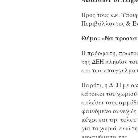
Προς τους κ.κ. Υπου
Περιβάλλοντος & Ε
Θέμα: «Να προστατ
Η πρόσφατη, πρωτοφ
της ΔΕΗ πλησίον το
και των επαγγελματ
Παρότι, η ΔΕΗ με α
κάτοικοι του χωριού
καλέσει τους αρμόδ
φαινόμενο συνεχώς 
μέχρι και την τελε
για το χωριό, ενώ τη
μηχανήματα της.