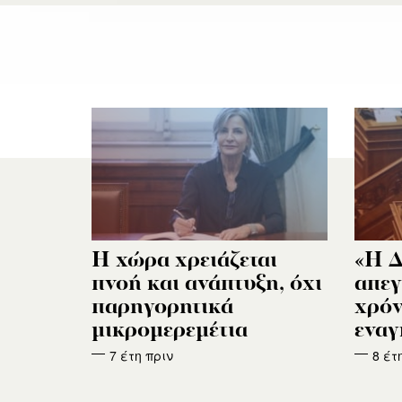
Η χώρα χρειάζεται
«Η 
πνοή και ανάπτυξη, όχι
απεγ
παρηγορητικά
χρόν
μικρομερεμέτια
εναγ
7 έτη πριν
8 έτ