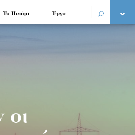
Το Ποτάμι
Έργο
 οι