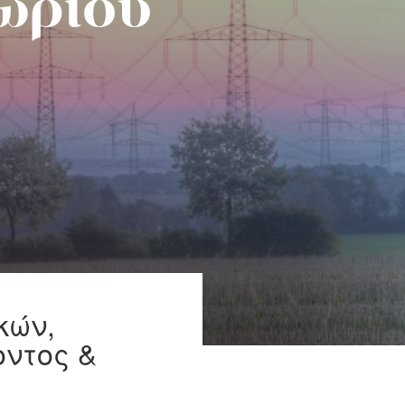
χωριού
κών,
οντος &