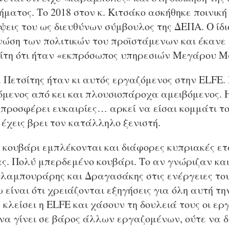
ατος. Το 2018 στον κ. Κιτσάκο ασκήθηκε ποινική 
εις του ως διευθύνων σύμβουλος της ΔΕΠΑ. Ο ίδιο
νώση των πολιτικών του προϊστάμενων και έκανε ε
ίτη ότι ήταν «εκπρόσωπος υπηρεσιών Μεγάρου Μ
 Πετσίτης ήταν κι αυτός εργαζόμενος στην ELFE. 
όμενος από κει και πλουσιοπάροχα αμειβόμενος. 
ν προσφέρει ευκαιρίες… αρκεί να είσαι κομμάτι 
έχεις βρει τον κατάλληλο ξενιστή.
 κουβάρι εμπλέκονται και διάφορες κυπριακές ετ
νας. Πολύ μπερδεμένο κουβάρι. Το αν γνώριζαν κα
Φλαμπουράρης και Δραγασάκης στις ενέργειες του
 είναι ότι χρειάζονται εξηγήσεις για όλη αυτή τη
 κλείσει η ELFE και χάσουν τη δουλειά τους οι 
να γίνει σε βάρος άλλων εργαζομένων, ούτε να δ