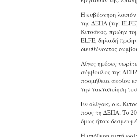
Η κυβέρνηση λοιπόν
της ΔΕΠΑ (της ΕLFE
Κιτσάκος, πρώην το
ELFE, δηλαδή πρώην
διευθύνοντος συμβο
Λίγες ημέρες νωρίτε
σύμβουλος της ΔΕΠΑ
προμήθεια αερίου επ
την τακτοποίηση του
Εν ολίγοις, ο κ. Κι
προς τη ΔΕΠΑ. Το 20
όμως ήταν δεσμευμέ
Η υπόθεση αυτή φαίν