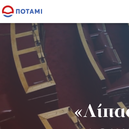
«Λίπα