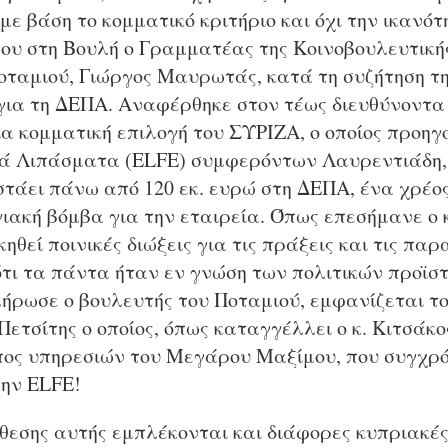
με βάση το κομματικό κριτήριο και όχι την ικανότ
 του στη Βουλή ο Γραμματέας της Κοινοβουλευτική
οταμιού, Γιώργος Μαυρωτάς, κατά τη συζήτηση τη
για τη ΔΕΠΑ. Αναφέρθηκε στον τέως διευθύνοντα
μια κομματική επιλογή του ΣΥΡΙΖΑ, ο οποίος προη
κά Λιπάσματα (ELFE) συμφερόντων Λαυρεντιάδη,
στάει πάνω από 120 εκ. ευρώ στη ΔΕΠΑ, ένα χρέο
ιακή βόμβα για την εταιρεία. Όπως επεσήμανε ο 
ηθεί ποινικές διώξεις για τις πράξεις και τις παρ
 ότι τα πάντα ήταν εν γνώση των πολιτικών προϊ
λήρωσε ο βουλευτής του Ποταμιού, εμφανίζεται τ
τσίτης ο οποίος, όπως καταγγέλλει ο κ. Κιτσάκο
ος υπηρεσιών του Μεγάρου Μαξίμου, που συγχρ
την ELFE!
θεσης αυτής εμπλέκονται και διάφορες κυπριακές