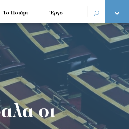
Το Ποτάμι
Έργο
αλα οι