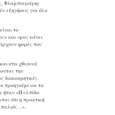
κης, Φλαμπουράρης
ν εξηγήσεις για όλο
είναι το
ας» και «μας κάνει
πάρχουν φορές που
και στα χθεσινά
νοντας την
ως διακοσμητικές.
οι προηγούμενοι τα
εν ήταν «Η ελπίδα
ας ότι η πρακτική
ο παλιός…».