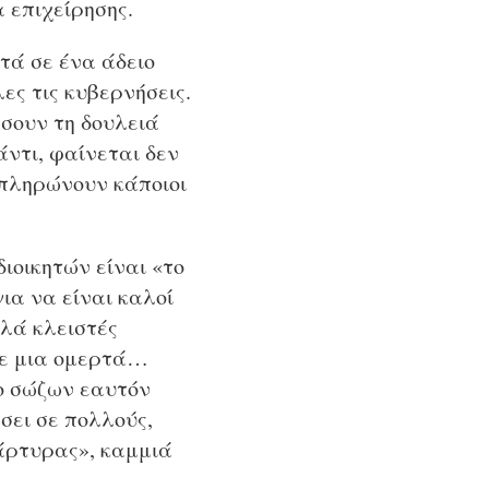
α επιχείρησης.
φτά σε ένα άδειο
ες τις κυβερνήσεις.
άσουν τη δουλειά
άντι, φαίνεται δεν
 πληρώνουν κάποιοι
ιοικητών είναι «το
για να είναι καλοί
λλά κλειστές
σε μια ομερτά…
 ο σώζων εαυτόν
σει σε πολλούς,
άρτυρας», καμμιά