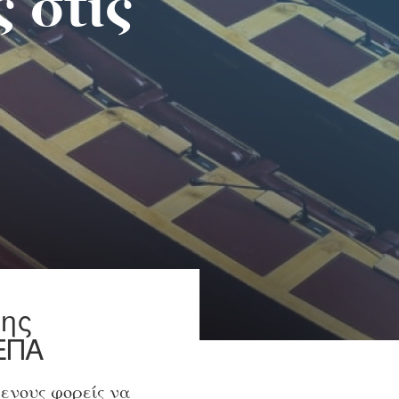
 στις
της
ΕΠΑ
μενους φορείς να