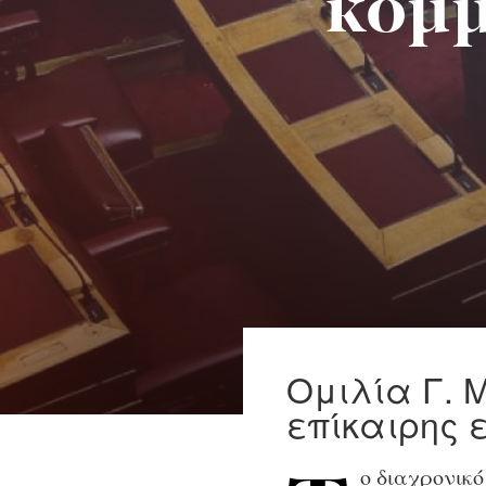
κομμ
Ομιλία Γ. 
επίκαιρης 
ο διαχρονικ