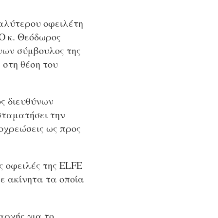
γαλύτερου οφειλέτη
Ο κ. Θεόδωρος
νων σύμβουλος της
 στη θέση του
ος διευθύνων
σταματήσει την
ποχρεώσεις ως προς
ις οφειλές της ΕLFE
με ακίνητα τα οποία
αρχής για το