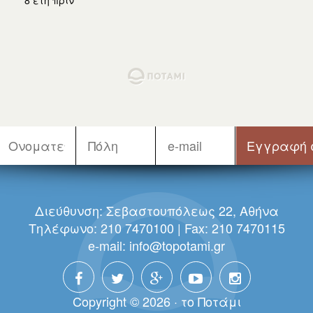
8 έτη πριν
Διεύθυνση: Σεβαστουπόλεως 22, Αθήνα
Τηλέφωνο: 210 7470100 | Fax: 210 7470115
e-mail:
info@topotami.gr
Copyright © 2026 · τo Πoτάμι