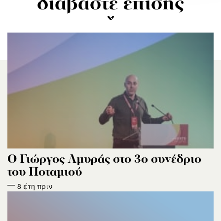
διαβάστε επίσης
Ο Γιώργος Αμυράς στο 3ο συνέδριο
του Ποταμιού
8 έτη πριν