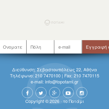
Διεύθυνση: Σεβαστουπόλεως 22, Αθήνα
Τηλέφωνο: 210 7470100 | Fax: 210 7470115
e-mail:
info@topotami.gr
Copyright © 2026 · τo Πoτάμι