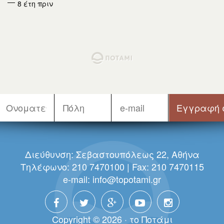
8 έτη πριν
Διεύθυνση: Σεβαστουπόλεως 22, Αθήνα
Τηλέφωνο: 210 7470100 | Fax: 210 7470115
e-mail:
info@topotami.gr
Copyright © 2026 · τo Πoτάμι