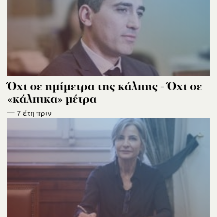
Όχι σε ημίμετρα της κάλπης - Όχι σε
«κάλπικα» μέτρα
7 έτη πριν