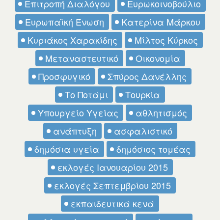
Επιτροπή Διαλόγου
Ευρωκοινοβούλιο
Ευρωπαϊκή Ένωση
Κατερίνα Μάρκου
Κυριάκος Χαρακίδης
Μίλτος Κύρκος
Μεταναστευτικό
Οικονομία
Προσφυγικό
Σπύρος Δανέλλης
Το Ποτάμι
Τουρκία
Υπουργείο Υγείας
αθλητισμός
ανάπτυξη
ασφαλιστικό
δημόσια υγεία
δημόσιος τομέας
εκλογές Ιανουαρίου 2015
εκλογές Σεπτεμβρίου 2015
εκπαιδευτικά κενά