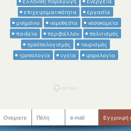
ελληνική παραγωγή
ενέργεια
επιχειρηματικότητα
εργασία
μνημόνιο
νομοθεσία
νοσοκομεία
παιδεία
περιβάλλον
πολιτισμός
προϋπολογισμός
τουρισμός
τροπολογία
υγεία
φορολογία