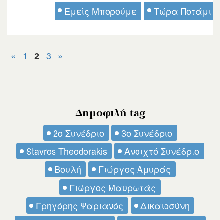
Εμείς Μπορούμε
Τώρα Ποτάμι
«
1
3
»
2
Δημοφιλή tag
2ο Συνέδριο
3ο Συνέδριο
Stavros Theodorakis
Ανοιχτό Συνέδριο
Βουλή
Γιώργος Αμυράς
Γιώργος Μαυρωτάς
Γρηγόρης Ψαριανός
Δικαιοσύνη