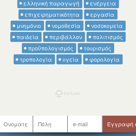
ελληνική παραγωγή
ενέργεια
επιχειρηματικότητα
εργασία
μνημόνιο
νομοθεσία
νοσοκομεία
παιδεία
περιβάλλον
πολιτισμός
προϋπολογισμός
τουρισμός
τροπολογία
υγεία
φορολογία