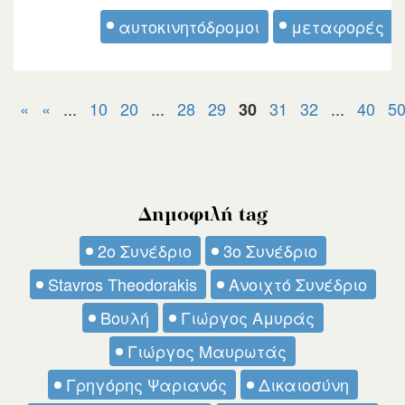
αυτοκινητόδρομοι
μεταφορές
«
«
...
10
20
...
28
29
31
32
...
40
5
30
Δημοφιλή tag
2ο Συνέδριο
3ο Συνέδριο
Stavros Theodorakis
Ανοιχτό Συνέδριο
Βουλή
Γιώργος Αμυράς
Γιώργος Μαυρωτάς
Γρηγόρης Ψαριανός
Δικαιοσύνη