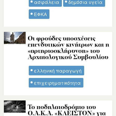
ασφάλεια
δημόσια υγεία
ΕΦΚΑ
Οι φρούδες υποσχέσεις
επενδυτικών κινήτρων και η
«αρτηριοσκλήρυνση» του
Αρχαιολογικού Συμβουλίου
ελληνική παραγωγή
επιχειρηματικότητα
Το ποδηλατοδρόμιο του
Ο.Α.Κ.Α. «ΚΛΕΙΣΤΟΝ» για