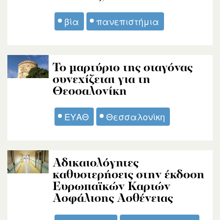
βία
πανεπιστήμια
Το μαρτύριο της σταγόνας
συνεχίζεται για τη
Θεσσαλονίκη
ΕΥΑΘ
Θεσσαλονίκη
Αδικαιολόγητες
καθυστερήσεις στην έκδοση
Ευρωπαϊκών Καρτών
Ασφάλισης Ασθένειας