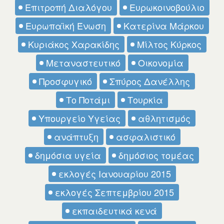
Επιτροπή Διαλόγου
Ευρωκοινοβούλιο
Ευρωπαϊκή Ένωση
Κατερίνα Μάρκου
Κυριάκος Χαρακίδης
Μίλτος Κύρκος
Μεταναστευτικό
Οικονομία
Προσφυγικό
Σπύρος Δανέλλης
Το Ποτάμι
Τουρκία
Υπουργείο Υγείας
αθλητισμός
ανάπτυξη
ασφαλιστικό
δημόσια υγεία
δημόσιος τομέας
εκλογές Ιανουαρίου 2015
εκλογές Σεπτεμβρίου 2015
εκπαιδευτικά κενά