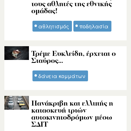
τους αθλητές της εθνικής
ομάδας!
αθλητισμός
ποδηλασία
Τρέμε Ευκλείδη, έρχεται ο
Σταύρος…
δάνεια κομμάτων
Πανάκριβη και ελλιπής η
κατασκευή τριών
αυτοκινητοδρόμων μέσω
ΣΔΙΤ