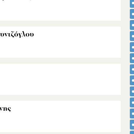
υντζόγλου
νης