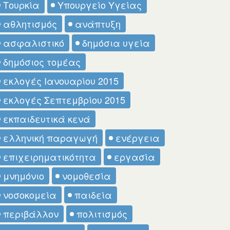
Τουρκία
Υπουργείο Υγείας
αθλητισμός
ανάπτυξη
ασφαλιστικό
δημόσια υγεία
δημόσιος τομέας
εκλογές Ιανουαρίου 2015
εκλογές Σεπτεμβρίου 2015
εκπαιδευτικά κενά
ελληνική παραγωγή
ενέργεια
επιχειρηματικότητα
εργασία
μνημόνιο
νομοθεσία
νοσοκομεία
παιδεία
περιβάλλον
πολιτισμός