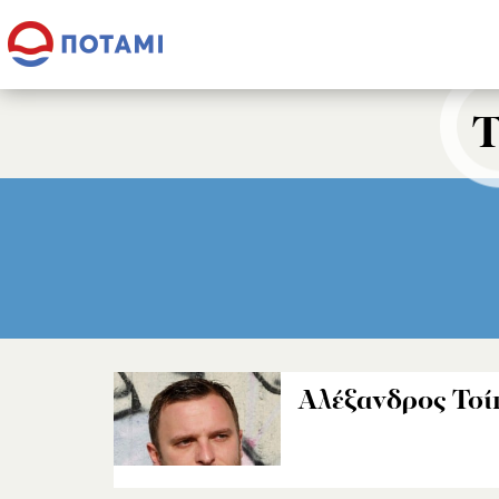
Τ
Αλέξανδρος Τσί