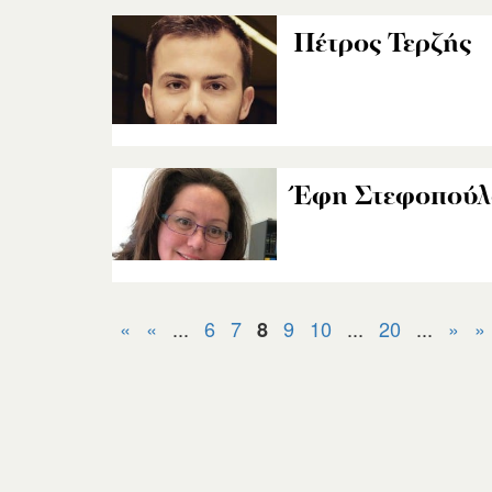
Πέτρος Τερζής
Έφη Στεφοπούλ
«
«
...
6
7
9
10
...
20
...
»
»
8