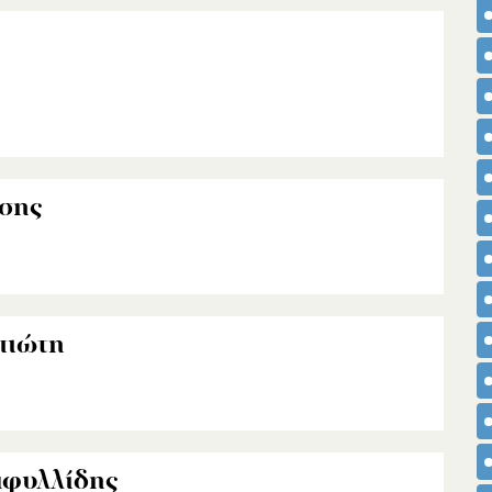
σης
πιώτη
αφυλλίδης