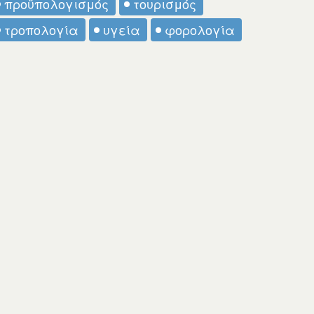
προϋπολογισμός
τουρισμός
τροπολογία
υγεία
φορολογία