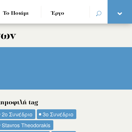
Το Ποτάμι
Έργο
νων
ημοφιλή tag
2ο Συνέδριο
3ο Συνέδριο
Stavros Theodorakis