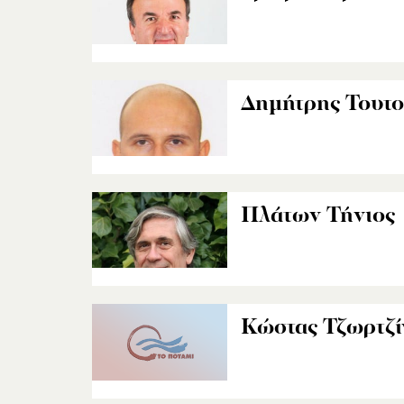
Δημήτρης Τουτο
Πλάτων Τήνιος
Κώστας Τζωρτζί