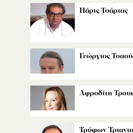
Πάρις Τσάρτας
Γεώργιος Τσαού
Αφροδίτη Τρου
Τρύφων Τριαντ