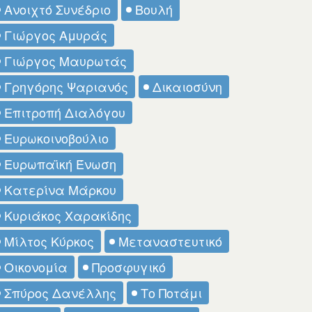
Ανοιχτό Συνέδριο
Βουλή
Γιώργος Αμυράς
Γιώργος Μαυρωτάς
Γρηγόρης Ψαριανός
Δικαιοσύνη
Επιτροπή Διαλόγου
Ευρωκοινοβούλιο
Ευρωπαϊκή Ένωση
Κατερίνα Μάρκου
Κυριάκος Χαρακίδης
Μίλτος Κύρκος
Μεταναστευτικό
Οικονομία
Προσφυγικό
Σπύρος Δανέλλης
Το Ποτάμι