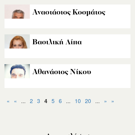
Αναστάσιος Κοσμάτος
Βασιλική Λίπα
Αθανάσιος Νίκου
«
«
...
2
3
5
6
...
10
20
...
»
»
4