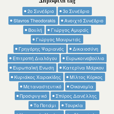
Δημοφιλή tag
2ο Συνέδριο
3ο Συνέδριο
Stavros Theodorakis
Ανοιχτό Συνέδριο
Βουλή
Γιώργος Αμυράς
Γιώργος Μαυρωτάς
Γρηγόρης Ψαριανός
Δικαιοσύνη
Επιτροπή Διαλόγου
Ευρωκοινοβούλιο
Ευρωπαϊκή Ένωση
Κατερίνα Μάρκου
Κυριάκος Χαρακίδης
Μίλτος Κύρκος
Μεταναστευτικό
Οικονομία
Προσφυγικό
Σπύρος Δανέλλης
Το Ποτάμι
Τουρκία