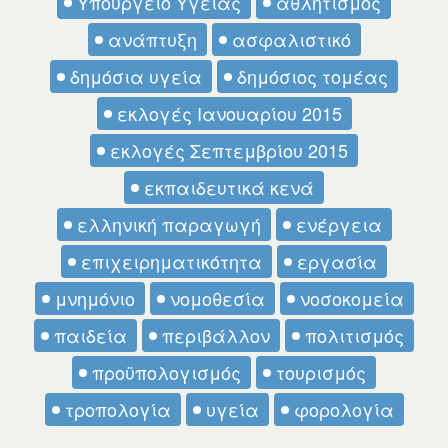
Υπουργείο Υγείας
αθλητισμός
ανάπτυξη
ασφαλιστικό
δημόσια υγεία
δημόσιος τομέας
εκλογές Ιανουαρίου 2015
εκλογές Σεπτεμβρίου 2015
εκπαιδευτικά κενά
ελληνική παραγωγή
ενέργεια
επιχειρηματικότητα
εργασία
μνημόνιο
νομοθεσία
νοσοκομεία
παιδεία
περιβάλλον
πολιτισμός
προϋπολογισμός
τουρισμός
τροπολογία
υγεία
φορολογία