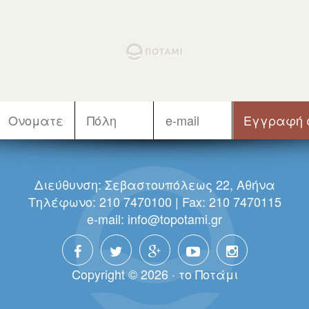
Διεύθυνση: Σεβαστουπόλεως 22, Αθήνα
Τηλέφωνο: 210 7470100 | Fax: 210 7470115
e-mail:
info@topotami.gr
Copyright © 2026 · τo Πoτάμι