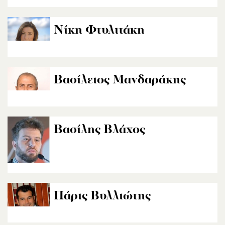
Νίκη Φτυλιτάκη
Βασίλειος Μανδαράκης
Βασίλης Βλάχος
Πάρις Βυλλιώτης