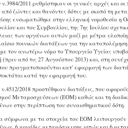
υ ν.3984/2011 ρυθμίστηκαν οι γενικές αρχές και οι
από ζώντες και θανόντες δότες με σκοπό τη μετ
ίσης ενσωματώθηκε στην ελληνική νομοθεσία η Οδ
λίου και του Συμβουλίου, της 7ης Ιουλίου σχετι
λειας των οργάνων αυτών μαζί με μέτρα υλοποίησ
λαίσιο ποινικών διατάξεων για την καταπολέμηση
ε τον ανωτέρω νόμο το Υπουργείο Υγείας υποβά
(πριν από τις 27 Αυγούστου 2013) και, στη συνέχε
 που πραγματοποιούνται κατ' εφαρμογή των διατά
αποκτάται κατά την εφαρμογή του.
ν ν.4512/2018 προστέθηκαν διατάξεις, που αφορού
σμού Μεταμοσχεύσεων (ΕΟΜ) καθώς και τη διαδι
νων στην περίπτωση του συναισθηματικού δότη.
 σύμφωνα με τα στοιχεία του ΕΟΜ λειτουργούν 
νων, 6 μονάδες μεταμόσχευσης ιστών και 6 μετ