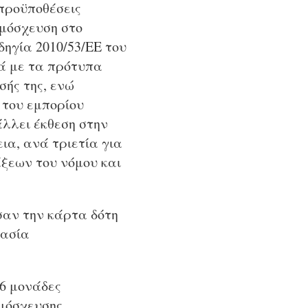
 προϋποθέσεις
αμόσχευση στο
ηγία 2010/53/ΕΕ του
κά με τα πρότυπα
ής της, ενώ
 του εμπορίου
λλει έκθεση στην
ια, ανά τριετία για
ξεων του νόμου και
σαν την κάρτα δότη
κασία
6 μονάδες
αμόσχευσης