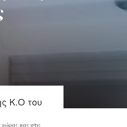
ς
ς Κ.Ο του
ς χώρας μας στις