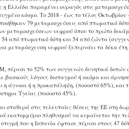
 η Ελλάδα παραμένει ουραγός στις μεταμοσχεύσ
τυγμένο κόσμο. Το 2018 - έως το τέλος Οκτωβρίου 
ποιήθηκαν 79 μεταμοσχεύσεις από πτωματικό δότ
των μεταμοσχεύσεων νεφρού όπου το πρώτο δεκάμ
54 από πτωματικό δότη και 54 από ζώντα (συγγενή
για μεταμόσχευση νεφρού ξεπερνάει τα δέκα έτη
Μ, πέρυσι το 52% των συγγενών δυνητικά δοτών
ε βασικούς λόγους δισταγμού ή ακόμα και άρνηση
 η άγνοια ή η προκατάληψη, (ποσοστό 65%), και 
ύστημα Υγείας (ποσοστό 45%).
αι σταθερά στις τελευταίες θέσεις της ΕΕ στη δω
νά εκατομμύριο πληθυσμού να κυμαίνεται την τε
ν στιγμή που η Ισπανία έφτασε πέρυσι στους 47 δότ