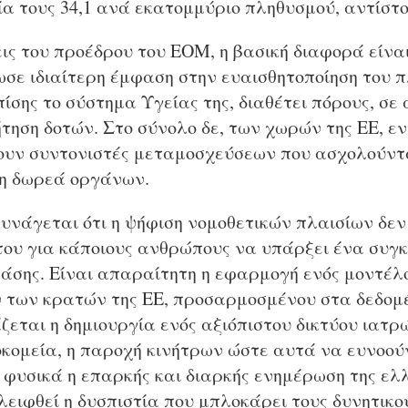
ία τους 34,1 ανά εκατομμύριο πληθυσμού, αντίστο
ς του προέδρου του ΕΟΜ, η βασική διαφορά είναι
ωσε ιδιαίτερη έμφαση στην ευαισθητοποίηση του 
ίσης το σύστημα Υγείας της, διαθέτει πόρους, σε
τηση δοτών. Στο σύνολο δε, των χωρών της ΕΕ, ε
υν συντονιστές μεταμοσχεύσεων που ασχολούντα
τη δωρεά οργάνων.
νάγεται ότι η ψήφιση νομοθετικών πλαισίων δεν 
του για κάποιους ανθρώπους να υπάρξει ένα συγκ
ράσης. Είναι απαραίτητη η εφαρμογή ενός μοντέ
ν των κρατών της ΕΕ, προσαρμοσμένου στα δεδομ
ζεται η δημιουργία ενός αξιόπιστου δικτύου ιατρ
κομεία, η παροχή κινήτρων ώστε αυτά να ευνοούν
 φυσικά η επαρκής και διαρκής ενημέρωση της ελ
ειφθεί η δυσπιστία που μπλοκάρει τους δυνητικο