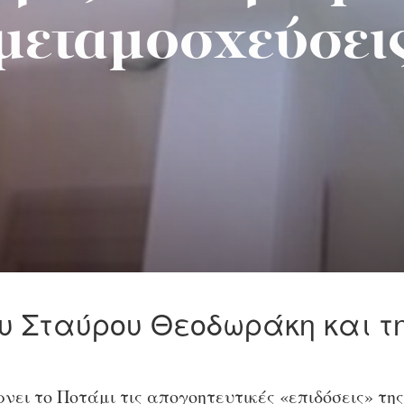
μεταμοσχεύσει
υ Σταύρου Θεοδωράκη και τη
νει το Ποτάμι τις απογοητευτικές «επιδόσεις» τη