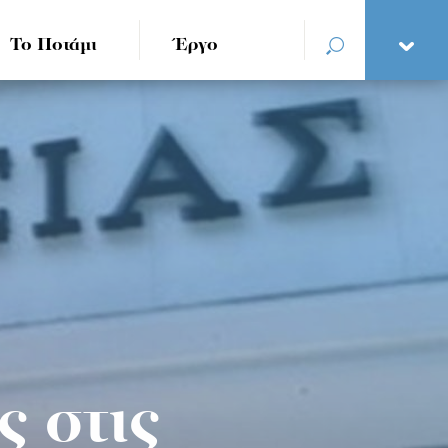
Το Ποτάμι
Έργο
 στις