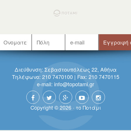
Διεύθυνση: Σεβαστουπόλεως 22, Αθήνα
Τηλέφωνο: 210 7470100 | Fax: 210 7470115
e-mail:
info@topotami.gr
Copyright © 2026 · τo Πoτάμι