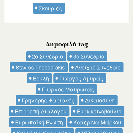
Σκουριές
Δημοφιλή tag
2ο Συνέδριο
3ο Συνέδριο
Stavros Theodorakis
Ανοιχτό Συνέδριο
Βουλή
Γιώργος Αμυράς
Γιώργος Μαυρωτάς
Γρηγόρης Ψαριανός
Δικαιοσύνη
Επιτροπή Διαλόγου
Ευρωκοινοβούλιο
Ευρωπαϊκή Ένωση
Κατερίνα Μάρκου
Κυριάκος Χαρακίδης
Μίλτος Κύρκος