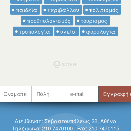
παιδεία
περιβάλλον
πολιτισμός
προϋπολογισμός
τουρισμός
τροπολογία
υγεία
φορολογία
Διεύθυνση: Σεβαστουπόλεως 22, Αθήνα
Τηλέφωνο: 210 7470100 | Fax: 210 7470115