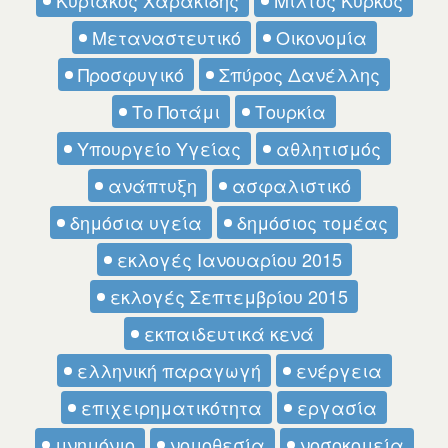
Μεταναστευτικό
Οικονομία
Προσφυγικό
Σπύρος Δανέλλης
Το Ποτάμι
Τουρκία
Υπουργείο Υγείας
αθλητισμός
ανάπτυξη
ασφαλιστικό
δημόσια υγεία
δημόσιος τομέας
εκλογές Ιανουαρίου 2015
εκλογές Σεπτεμβρίου 2015
εκπαιδευτικά κενά
ελληνική παραγωγή
ενέργεια
επιχειρηματικότητα
εργασία
μνημόνιο
νομοθεσία
νοσοκομεία