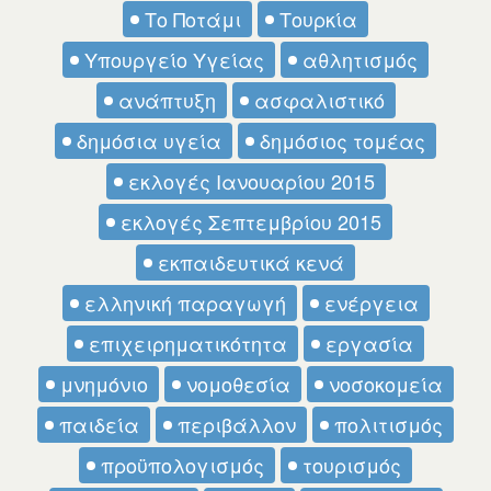
Το Ποτάμι
Τουρκία
Υπουργείο Υγείας
αθλητισμός
ανάπτυξη
ασφαλιστικό
δημόσια υγεία
δημόσιος τομέας
εκλογές Ιανουαρίου 2015
εκλογές Σεπτεμβρίου 2015
εκπαιδευτικά κενά
ελληνική παραγωγή
ενέργεια
επιχειρηματικότητα
εργασία
μνημόνιο
νομοθεσία
νοσοκομεία
παιδεία
περιβάλλον
πολιτισμός
προϋπολογισμός
τουρισμός