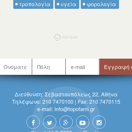
τροπολογία
υγεία
φορολογία
Διεύθυνση: Σεβαστουπόλεως 22, Αθήνα
Τηλέφωνο: 210 7470100 | Fax: 210 7470115
e-mail:
info@topotami.gr