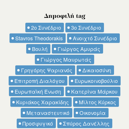
Δημοφιλή tag
2ο Συνέδριο
3ο Συνέδριο
Stavros Theodorakis
Ανοιχτό Συνέδριο
Βουλή
Γιώργος Αμυράς
Γιώργος Μαυρωτάς
Γρηγόρης Ψαριανός
Δικαιοσύνη
Επιτροπή Διαλόγου
Ευρωκοινοβούλιο
Ευρωπαϊκή Ένωση
Κατερίνα Μάρκου
Κυριάκος Χαρακίδης
Μίλτος Κύρκος
Μεταναστευτικό
Οικονομία
Προσφυγικό
Σπύρος Δανέλλης