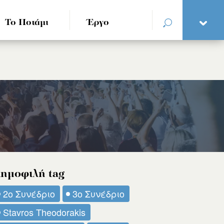
Το Ποτάμι
Έργο
ημοφιλή tag
2ο Συνέδριο
3ο Συνέδριο
Stavros Theodorakis