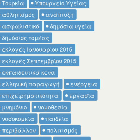
Τουρκία
Υπουργείο Υγείας
αθλητισμός
ανάπτυξη
ασφαλιστικό
δημόσια υγεία
δημόσιος τομέας
εκλογές Ιανουαρίου 2015
εκλογές Σεπτεμβρίου 2015
εκπαιδευτικά κενά
ελληνική παραγωγή
ενέργεια
επιχειρηματικότητα
εργασία
μνημόνιο
νομοθεσία
νοσοκομεία
παιδεία
περιβάλλον
πολιτισμός