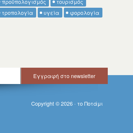
προϋπολογισμός
τουρισμός
τροπολογία
υγεία
φορολογία
Copyright © 2026 · τo Πoτάμι