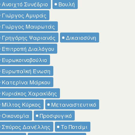
Ανοιχτό Συνέδριο
Βουλή
Γιώργος Αμυράς
Γιώργος Μαυρωτάς
Γρηγόρης Ψαριανός
Δικαιοσύνη
Επιτροπή Διαλόγου
Ευρωκοινοβούλιο
Ευρωπαϊκή Ένωση
Κατερίνα Μάρκου
Κυριάκος Χαρακίδης
Μίλτος Κύρκος
Μεταναστευτικό
Οικονομία
Προσφυγικό
Σπύρος Δανέλλης
Το Ποτάμι