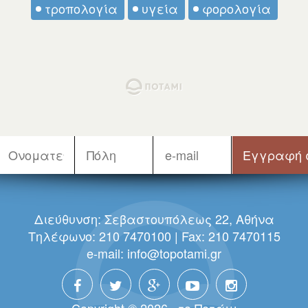
τροπολογία
υγεία
φορολογία
Διεύθυνση: Σεβαστουπόλεως 22, Αθήνα
Τηλέφωνο: 210 7470100 | Fax: 210 7470115
e-mail:
info@topotami.gr
Copyright © 2026 · τo Πoτάμι