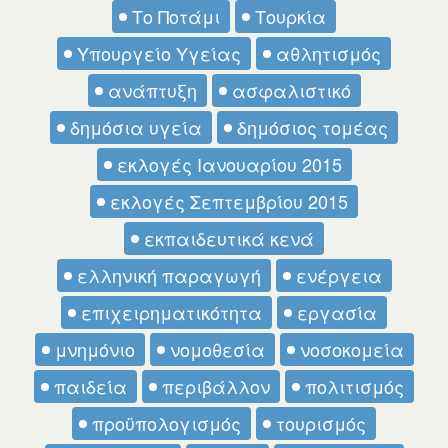
Το Ποτάμι
Τουρκία
Υπουργείο Υγείας
αθλητισμός
ανάπτυξη
ασφαλιστικό
δημόσια υγεία
δημόσιος τομέας
εκλογές Ιανουαρίου 2015
εκλογές Σεπτεμβρίου 2015
εκπαιδευτικά κενά
ελληνική παραγωγή
ενέργεια
επιχειρηματικότητα
εργασία
μνημόνιο
νομοθεσία
νοσοκομεία
παιδεία
περιβάλλον
πολιτισμός
προϋπολογισμός
τουρισμός