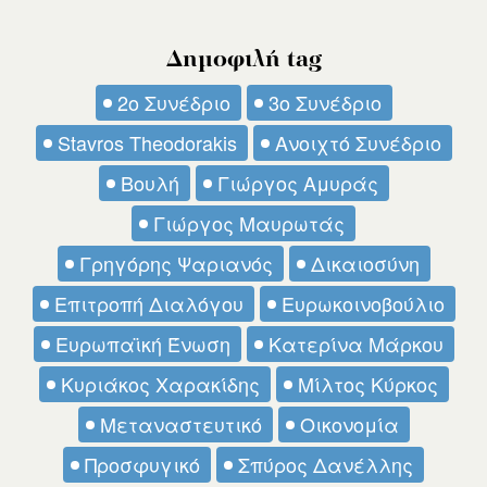
Δημοφιλή tag
2ο Συνέδριο
3ο Συνέδριο
Stavros Theodorakis
Ανοιχτό Συνέδριο
Βουλή
Γιώργος Αμυράς
Γιώργος Μαυρωτάς
Γρηγόρης Ψαριανός
Δικαιοσύνη
Επιτροπή Διαλόγου
Ευρωκοινοβούλιο
Ευρωπαϊκή Ένωση
Κατερίνα Μάρκου
Κυριάκος Χαρακίδης
Μίλτος Κύρκος
Μεταναστευτικό
Οικονομία
Προσφυγικό
Σπύρος Δανέλλης