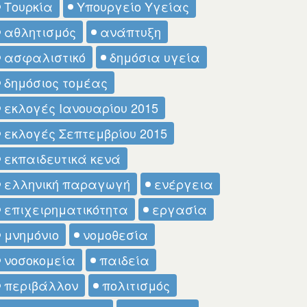
Τουρκία
Υπουργείο Υγείας
αθλητισμός
ανάπτυξη
ασφαλιστικό
δημόσια υγεία
δημόσιος τομέας
εκλογές Ιανουαρίου 2015
εκλογές Σεπτεμβρίου 2015
εκπαιδευτικά κενά
ελληνική παραγωγή
ενέργεια
επιχειρηματικότητα
εργασία
μνημόνιο
νομοθεσία
νοσοκομεία
παιδεία
περιβάλλον
πολιτισμός