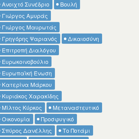
Ανοιχτό Συνέδριο
Βουλή
Γιώργος Αμυράς
Γιώργος Μαυρωτάς
Γρηγόρης Ψαριανός
Δικαιοσύνη
Επιτροπή Διαλόγου
Ευρωκοινοβούλιο
Ευρωπαϊκή Ένωση
Κατερίνα Μάρκου
Κυριάκος Χαρακίδης
Μίλτος Κύρκος
Μεταναστευτικό
Οικονομία
Προσφυγικό
Σπύρος Δανέλλης
Το Ποτάμι