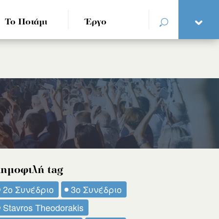
Το Ποτάμι
Έργο
ημοφιλή tag
2ο Συνέδριο
3ο Συνέδριο
Stavros Theodorakis