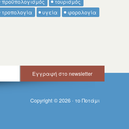
προϋπολογισμός
τουρισμός
τροπολογία
υγεία
φορολογία
Copyright © 2026 · τo Πoτάμι