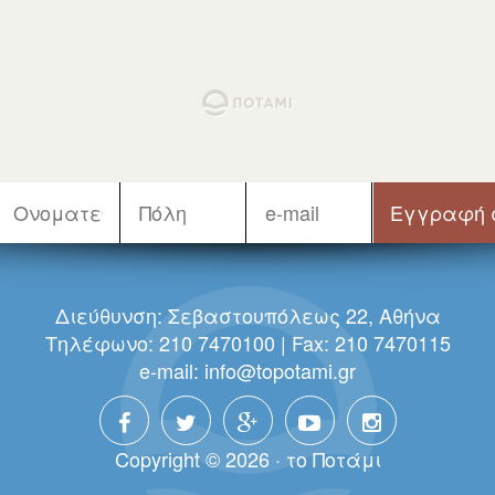
Διεύθυνση: Σεβαστουπόλεως 22, Αθήνα
Τηλέφωνο: 210 7470100 | Fax: 210 7470115
e-mail:
info@topotami.gr
Copyright © 2026 · τo Πoτάμι