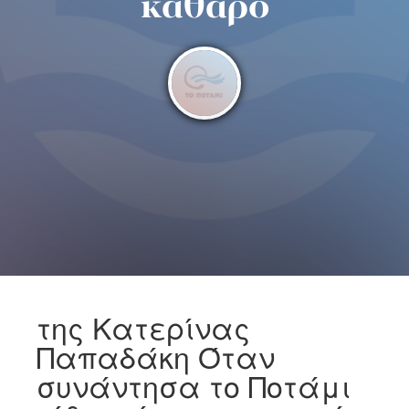
καθαρό
της Κατερίνας
Παπαδάκη Όταν
συνάντησα το Ποτάμι