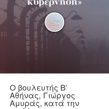
κυβέρνηση»
Ο βουλευτής Β’
Αθήνας, Γιώργος
Αμυράς, κατά την