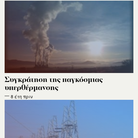
Συγκράτηση της παγκόσμιας
υπερθέρμανσης
8 έτη πριν