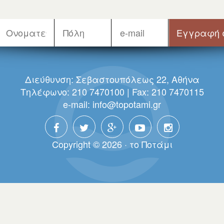
Διεύθυνση: Σεβαστουπόλεως 22, Αθήνα
Τηλέφωνο: 210 7470100 | Fax: 210 7470115
e-mail:
info@topotami.gr
Copyright © 2026 · τo Πoτάμι