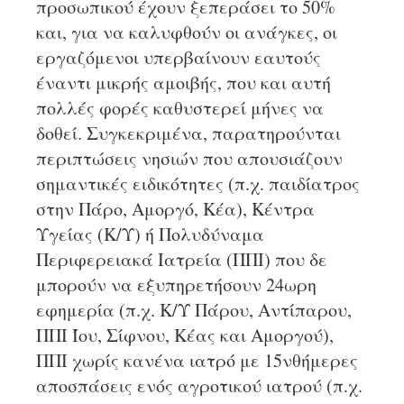
προσωπικού έχουν ξεπεράσει το 50%
και, για να καλυφθούν οι ανάγκες, οι
εργαζόμενοι υπερβαίνουν εαυτούς
έναντι μικρής αμοιβής, που και αυτή
πολλές φορές καθυστερεί μήνες να
δοθεί. Συγκεκριμένα, παρατηρούνται
περιπτώσεις νησιών που απουσιάζουν
σημαντικές ειδικότητες (π.χ. παιδίατρος
στην Πάρο, Αμοργό, Κέα), Κέντρα
Υγείας (Κ/Υ) ή Πολυδύναμα
Περιφερειακά Ιατρεία (ΠΠΙ) που δε
μπορούν να εξυπηρετήσουν 24ωρη
εφημερία (π.χ. Κ/Υ Πάρου, Αντίπαρου,
ΠΠΙ Ίου, Σίφνου, Κέας και Αμοργού),
ΠΠΙ χωρίς κανένα ιατρό με 15νθήμερες
αποσπάσεις ενός αγροτικού ιατρού (π.χ.