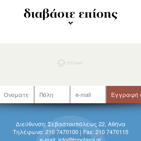
διαβάστε επίσης
Διεύθυνση: Σεβαστουπόλεως 22, Αθήνα
Τηλέφωνο: 210 7470100 | Fax: 210 7470115
e-mail:
info@topotami.gr