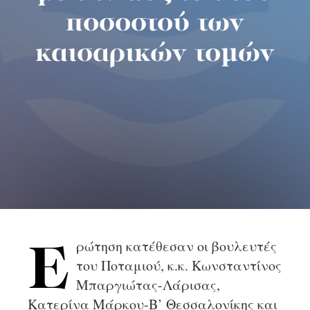
ποσοστού των
καισαρικών τομών
ρώτηση κατέθεσαν οι βουλευτές
E
του Ποταμιού, κ.κ. Κωνσταντίνος
Μπαργιώτας-Λάρισας,
Κατερίνα Μάρκου-Β’ Θεσσαλονίκης και