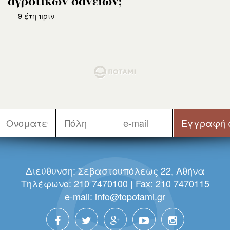
αγροτικών δανείων;
9 έτη πριν
Διεύθυνση: Σεβαστουπόλεως 22, Αθήνα
Τηλέφωνο: 210 7470100 | Fax: 210 7470115
e-mail:
info@topotami.gr